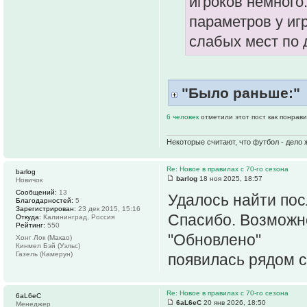
игроков немного
параметров у иг
слабых мест по 
"Было раньше:"
6 человек
отметили этот пост как понрав
Некоторые считают, что футбол - дело 
Re: Новое в правилах с 70-го сезона
barlog
barlog
18 ноя 2025, 18:57
Новичок
Сообщений:
13
Удалось найти пос
Благодарностей:
5
Зарегистрирован:
23 дек 2015, 15:16
Спасибо. Возможно
Откуда:
Калининград, Россия
Рейтинг:
550
"Обновлено"
Хонг Лок (Макао)
Кинмел Бэй (Уэльс)
Газель (Камерун)
появилась рядом с
Re: Новое в правилах с 70-го сезона
6aL6eC
6aL6eC
20 янв 2026, 18:50
Менеджер