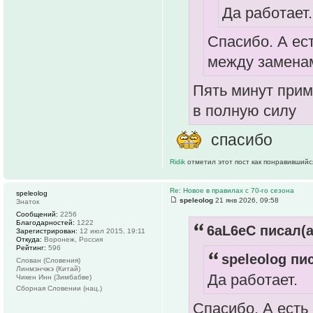
Да работает.
Спасибо. А ес
между заменам
Пять минут приме
в полную силу
спасибо
Ridik
отметил этот пост как понравившийс
Re: Новое в правилах с 70-го сезона
speleolog
speleolog
21 янв 2026, 09:58
Знаток
Сообщений:
2256
Благодарностей:
1222
6aL6eC писал(а
Зарегистрирован:
12 июл 2015, 19:11
Откуда:
Воронеж, Россия
Рейтинг:
596
speleolog пис
Слован (Словения)
Линмэнчжэ (Китай)
Да работает.
Чикен Инн (Зимбабве)
Сборная Словении (нац.)
Спасибо. А есть