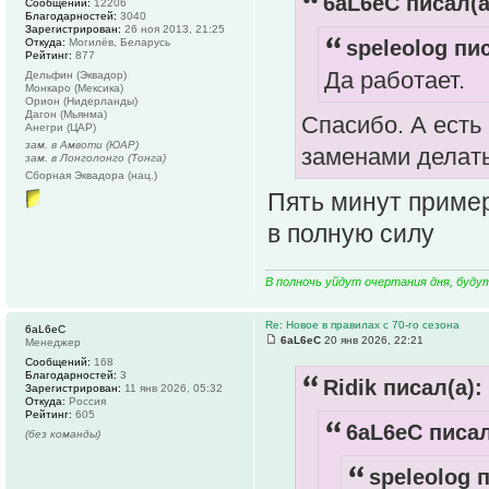
6aL6eC писал(а
Сообщений:
12206
Благодарностей:
3040
Зарегистрирован:
26 ноя 2013, 21:25
Откуда:
Могилёв, Беларусь
speleolog пис
Рейтинг:
877
Да работает.
Дельфин (Эквадор)
Монкаро (Мексика)
Орион (Нидерланды)
Дагон (Мьянма)
Спасибо. А есть
Анегри (ЦАР)
зам. в Амвоти (ЮАР)
заменами делать
зам. в Лонголонго (Тонга)
Сборная Эквадора (нац.)
Пять минут примерн
в полную силу
В полночь уйдут очертания дня, буду
Re: Новое в правилах с 70-го сезона
6aL6eC
6aL6eC
20 янв 2026, 22:21
Менеджер
Сообщений:
168
Благодарностей:
3
Ridik писал(а):
Зарегистрирован:
11 янв 2026, 05:32
Откуда:
Россия
Рейтинг:
605
6aL6eC писал
(без команды)
speleolog п