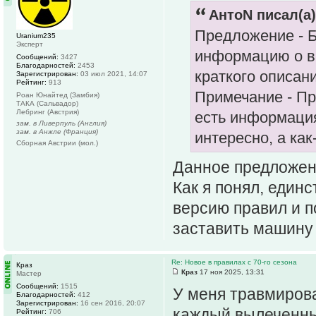
АнтоN писал(а)
Предложение - Б
Uranium235
Эксперт
информацию о в
Сообщений:
3427
Благодарностей:
2453
краткого описан
Зарегистрирован:
03 июл 2021, 14:07
Рейтинг:
913
Примечание - Пр
Роан Юнайтед (Замбия)
ТАКА (Сальвадор)
Лебринг (Австрия)
есть информациям
зам. в Ливерпуль (Англия)
зам. в Анжле (Франция)
интересно, а ка
Сборная Австрии (мол.)
Данное предложен
Как я понял, един
версию правил и п
заставить машину
Re: Новое в правилах с 70-го сезона
Краз
Краз
17 ноя 2025, 13:31
Мастер
Сообщений:
1515
У меня травмирова
Благодарностей:
412
Зарегистрирован:
16 сен 2016, 20:07
каждый вылеченный
Рейтинг:
706