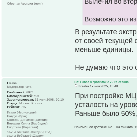
Вылечил во второ
Сборная Австрии (мол.)
Возможно это из
В результате экст
от своей текущей 
меньше единицы.
Не думаю что это 
Re: Новое в правилах с 70-го сезона
Freeks
Freeks
17 ноя 2025, 13:48
Модератор чата
Сообщений:
6974
При постройке МЦ 
Благодарностей:
696
Зарегистрирован:
31 июл 2008, 20:10
усталость на уров
Откуда:
Москва, Россия
Рейтинг:
797
Раньше было 50%,
Игало (Черногория)
Навруз (Ирак)
Солвези Динамос (Замбия)
Беверли Хиллз (Барбадос)
Наивысшее достижение - 1/4 финала ЧЕ
Спортиво (Парагвай)
зам. в Аризона Монсун (США)
зам. в Вейгаард (Дания)