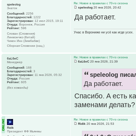
Re: Новое в правилах с 70-го сезона
speleolog
speleolog
20 янв 2026, 20:42
Знаток
Сообщений:
2256
Да работает.
Благодарностей:
1222
Зарегистрирован:
12 июл 2015, 19:11
Откуда:
Воронеж, Россия
Рейтинг:
596
Унас в Ворониже ни усё как игде усех.
Слован (Словения)
Линмэнчжэ (Китай)
Чикен Инн (Зимбабве)
Сборная Словении (нац.)
Re: Новое в правилах с 70-го сезона
6aL6eC
6aL6eC
20 янв 2026, 21:39
Менеджер
Сообщений:
168
Благодарностей:
3
speleolog писал
Зарегистрирован:
11 янв 2026, 05:32
Откуда:
Россия
Да работает.
Рейтинг:
605
(без команды)
Спасибо. А есть к
заменами делать?
Re: Новое в правилах с 70-го сезона
Ridik
20 янв 2026, 21:53
Ridik
Президент ФФ Мьянмы