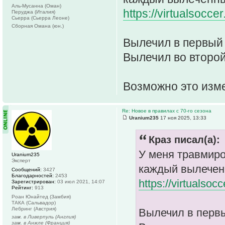
Аль-Мусанна (Оман)
https://virtualsoc
Перуджа (Италия)
Сьерра (Сьерра Леоне)
Сборная Омана (юн.)
Вылечил в первый 
Вылечил во второй 
Возможно это изм
Re: Новое в правилах с 70-го сезона
Uranium235
17 ноя 2025, 13:33
Краз писал(а):
У меня травмиро
Uranium235
Эксперт
каждый вылеченн
Сообщений:
3427
Благодарностей:
2453
https://virtuals
Зарегистрирован:
03 июл 2021, 14:07
Рейтинг:
913
Роан Юнайтед (Замбия)
ТАКА (Сальвадор)
Лебринг (Австрия)
Вылечил в первы
зам. в Ливерпуль (Англия)
зам. в Анжле (Франция)