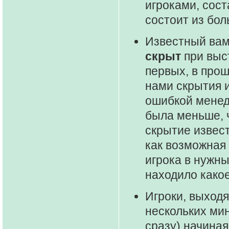
игроками, сос
состоит из бол
Известный вам
скрыт
при выст
первых, в про
нами скрытия 
ошибкой менедж
была меньше, 
скрытие извест
как возможная
игрока в нужны
находило како
Игроки, выходя
нескольких ми
сразу) начиная