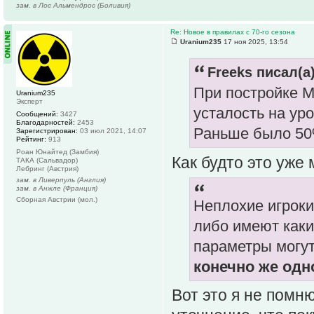
зам. в Лос Альмендрос (Боливия)
Re: Новое в правилах с 70-го сезона
Uranium235
17 ноя 2025, 13:54
Freeks писал(а)
При постройке М
Uranium235
Эксперт
усталость на уро
Сообщений:
3427
Благодарностей:
2453
Раньше было 50
Зарегистрирован:
03 июл 2021, 14:07
Рейтинг:
913
Роан Юнайтед (Замбия)
Как будто это уже
ТАКА (Сальвадор)
Лебринг (Австрия)
зам. в Ливерпуль (Англия)
зам. в Анжле (Франция)
Сборная Австрии (мол.)
Неплохие игроки
либо имеют каки
параметры могут
конечно же одн
Вот это я не помню