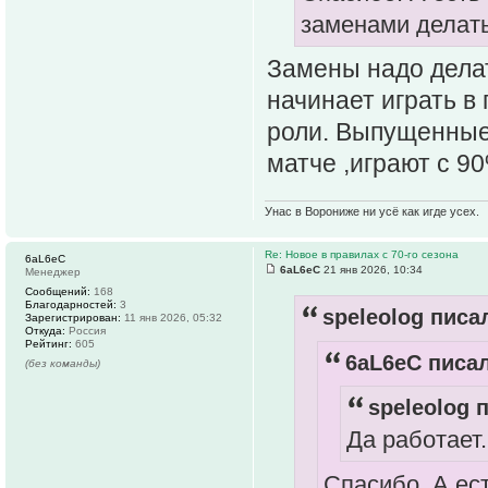
заменами делать
Замены надо делат
начинает играть в 
роли. Выпущенные
матче ,играют с 9
Унас в Ворониже ни усё как игде усех.
Re: Новое в правилах с 70-го сезона
6aL6eC
6aL6eC
21 янв 2026, 10:34
Менеджер
Сообщений:
168
Благодарностей:
3
speleolog писал
Зарегистрирован:
11 янв 2026, 05:32
Откуда:
Россия
Рейтинг:
605
6aL6eC писал
(без команды)
speleolog п
Да работает.
Спасибо. А ес