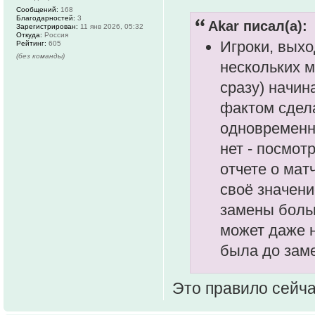
Сообщений:
168
Благодарностей:
3
Akar писал(а):
Зарегистрирован:
11 янв 2026, 05:32
Откуда:
Россия
Игроки, выхо
Рейтинг:
605
(без команды)
нескольких 
сразу) начин
фактом сдела
одновременно
нет - посмот
отчете о мат
своё значени
замены боль
может даже н
была до заме
Это правило сейча