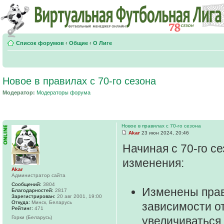
Список форумов
‹
Общие
‹
О Лиге
Новое в правилах с 70-го сезона
Модератор:
Модераторы форума
Новое в правилах с 70-го сезона
Akar
23 июн 2024, 20:46
Начиная с 70-го с
изменения:
Akar
Администратор сайта
Сообщений:
3804
Изменены пра
Благодарностей:
2817
Зарегистрирован:
20 авг 2001, 19:00
Откуда:
Минск, Беларусь
зависимости от
Рейтинг:
471
Горки (Беларусь)
увеличиваться