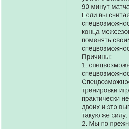
90 минут матча
Если вы считае
спецвозможнос
конца межсезон
поменять свои
спецвозможнос
Причины:
1. спецвозмож
спецвозможност
Спецвозможнос
тренировки иг
практически не
двоих и это вы
такую же силу,
2. Мы по преж