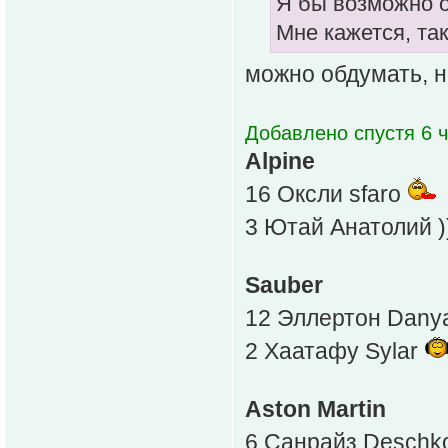
Я бы возможно о
Мне кажется, та
можно обдумать, н
Добавлено спустя 6 ч
Alpine
16 Оксли sfaro
3 Ютай Анатолий ))
Sauber
12 Эллертон Dan
2 Хаатафу Sylar
Aston Martin
6 Санрайз Desch