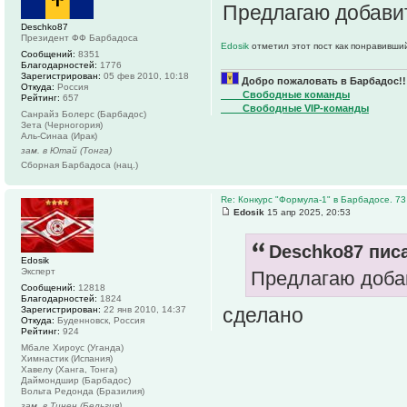
Предлагаю добавит
Deschko87
Президент ФФ Барбадоса
Edosik
отметил этот пост как понравивши
Сообщений:
8351
Благодарностей:
1776
Зарегистрирован:
05 фев 2010, 10:18
Добро пожаловать в Барбадос!!
Откуда:
Россия
____Свободные команды
Рейтинг:
657
____Свободные VIP-команды
Санрайз Болерс (Барбадос)
Зета (Черногория)
Аль-Синаа (Ирак)
зам. в Ютай (Тонга)
Сборная Барбадоса (нац.)
Re: Конкурс "Формула-1" в Барбадосе. 73
Edosik
15 апр 2025, 20:53
Deschko87 писа
Edosik
Эксперт
Предлагаю добав
Сообщений:
12818
Благодарностей:
1824
сделано
Зарегистрирован:
22 янв 2010, 14:37
Откуда:
Буденновск, Россия
Рейтинг:
924
Мбале Хироус (Уганда)
Химнастик (Испания)
Хавелу (Ханга, Тонга)
Даймондшир (Барбадос)
Вольта Редонда (Бразилия)
зам. в Тинен (Бельгия)