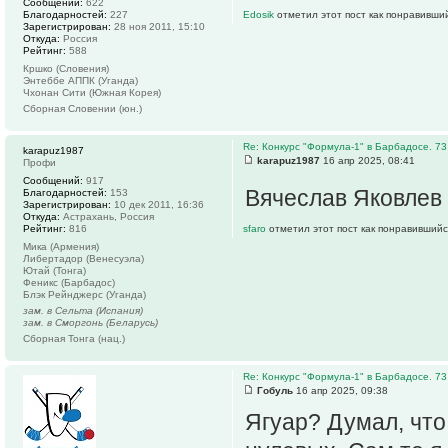
Сообщений:
622
Благодарностей:
227
Edosik
отметил этот пост как понравивши
Зарегистрирован:
28 ноя 2011, 15:10
Откуда:
Россия
Рейтинг:
588
Кршко (Словения)
Энтеббе АППК (Уганда)
Чхонан Сити (Южная Корея)
Сборная Словении (юн.)
Re: Конкурс "Формула-1" в Барбадосе. 73
karapuz1987
karapuz1987
16 апр 2025, 08:41
Профи
Сообщений:
917
Вячеслав Яковлев
Благодарностей:
153
Зарегистрирован:
10 дек 2011, 16:36
Откуда:
Астрахань, Россия
Рейтинг:
816
sfaro
отметил этот пост как понравившийс
Мика (Армения)
Либертадор (Венесуэла)
Ютай (Тонга)
Феникс (Барбадос)
Блэк Рейнджерс (Уганда)
зам. в Сельта (Испания)
зам. в Сморгонь (Беларусь)
Сборная Тонга (нац.)
Re: Конкурс "Формула-1" в Барбадосе. 73
Гобуль
16 апр 2025, 09:38
Ягуар? Думал, что