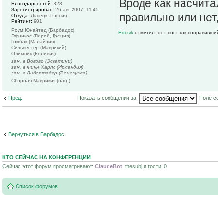
Вроде как насчитал
Благодарностей:
323
Зарегистрирован:
26 авг 2007, 11:45
правильно или нет,
Откуда:
Липецк, Россия
Рейтинг:
901
Роум Юнайтед (Барбадос)
Edosik
отметил этот пост как понравивши
Эфникос (Пирей, Греция)
Гомбак (Малайзия)
Сильвестер (Маврикий)
Олимпик (Боливия)
зам. в Вовово (Эсватини)
зам. в Финн Харпс (Ирландия)
зам. в Либертадор (Венесуэла)
Сборная Маврикия (нац.)
Пред.
Показать сообщения за:
Поле с
Вернуться в Барбадос
КТО СЕЙЧАС НА КОНФЕРЕНЦИИ
Сейчас этот форум просматривают:
ClaudeBot
, thesubj и гости: 0
Список форумов