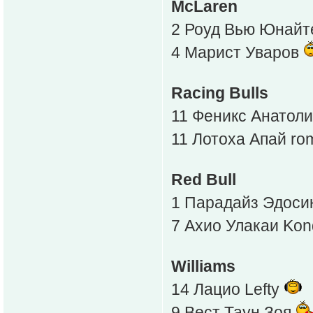
McLaren
2 Роуд Вью Юнайт
4 Марист Уваров
Racing Bulls
11 Феникс Анатолий 
11 Лотоха Апай ro
Red Bull
1 Парадайз Эдоси
7 Ахио Улакаи Ko
Williams
14 Лацио Lefty
9 Вест Таун Зоя