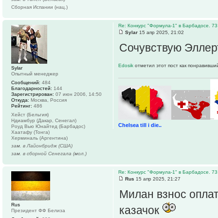
Сборная Испании (нац.)
Re: Конкурс "Формула-1" в Барбадосе. 73
Sylar
15 апр 2025, 21:02
Сочувствую Эллерт
Edosik
отметил этот пост как понравивши
Sylar
Опытный менеджер
Сообщений:
484
Благодарностей:
144
Зарегистрирован:
07 июн 2006, 14:50
Откуда:
Москва, Россия
Рейтинг:
486
Хейст (Бельгия)
Ндиамбур (Дакар, Сенегал)
Chelsea till i die..
Роуд Вью Юнайтед (Барбадос)
Хаатафу (Тонга)
Херминаль (Аргентина)
зам. в Лайонбридж (США)
зам. в сборной Сенегала (мол.)
Re: Конкурс "Формула-1" в Барбадосе. 73
Rus
15 апр 2025, 21:27
Милан взнос опла
Rus
казачок
Президент ФФ Белиза