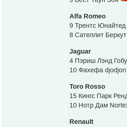
Alfa Romeo
9 Трентс Юнайтед
8 Сателлит Берку
Jaguar
4 Пэриш Лэнд Гоб
10 Фахефа djodjo
Toro Rosso
15 Кингс Парк Ренд
10 Нотр Дам Nort
Renault