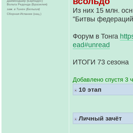
всольдо
Даймондшир (Барбадос)
Вольта Редонда (Бразилия)
Из них 15 млн. осн
зам. в Тинен (Бельгия)
Сборная Испании (нац.)
"Битвы федераций
Форум в Тонга
http
ead#unread
ИТОГИ 73 сезона
Добавлено спустя 3 ч
10 этап
Личный зачёт