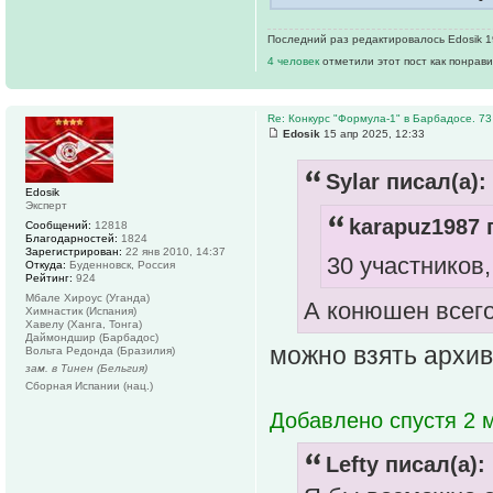
Последний раз редактировалось Edosik 19
4 человек
отметили этот пост как понрав
Re: Конкурс "Формула-1" в Барбадосе. 73
Edosik
15 апр 2025, 12:33
Sylar писал(а):
Edosik
Эксперт
karapuz1987 
Сообщений:
12818
Благодарностей:
1824
Зарегистрирован:
22 янв 2010, 14:37
30 участников,
Откуда:
Буденновск, Россия
Рейтинг:
924
Мбале Хироус (Уганда)
А конюшен всего
Химнастик (Испания)
Хавелу (Ханга, Тонга)
Даймондшир (Барбадос)
можно взять архи
Вольта Редонда (Бразилия)
зам. в Тинен (Бельгия)
Сборная Испании (нац.)
Добавлено спустя 2 
Lefty писал(а):