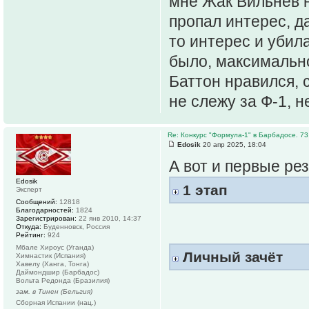
мне Жак Вильнев н
пропал интерес, д
то интерес и убила
было, максимальн
Баттон нравился, с
не слежу за Ф-1, 
Re: Конкурс "Формула-1" в Барбадосе. 73
Edosik
20 апр 2025, 18:04
А вот и первые ре
Edosik
1 этап
Эксперт
Сообщений:
12818
Благодарностей:
1824
Зарегистрирован:
22 янв 2010, 14:37
Откуда:
Буденновск, Россия
Рейтинг:
924
Мбале Хироус (Уганда)
Личный зачёт
Химнастик (Испания)
Хавелу (Ханга, Тонга)
Даймондшир (Барбадос)
Вольта Редонда (Бразилия)
зам. в Тинен (Бельгия)
Сборная Испании (нац.)