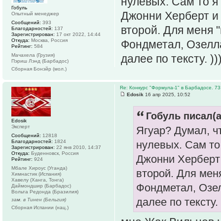
нулевых. Сам то я 
Гобуль
Джонни Херберт и
Опытный менеджер
Сообщений:
393
второй. Для меня 
Благодарностей:
137
Зарегистрирован:
17 окт 2022, 14:44
Откуда:
Москва, Россия
Фондметал, Озелла,
Рейтинг:
584
Мачахела (Грузия)
далее по тексту. ))
Пэриш Лэнд (Барбадос)
Сборная Бонэйр (мол.)
Re: Конкурс "Формула-1" в Барбадосе. 73
Edosik
16 апр 2025, 10:52
Гобуль писал(а
Edosik
Эксперт
Ягуар? Думал, чт
Сообщений:
12818
Благодарностей:
1824
нулевых. Сам то
Зарегистрирован:
22 янв 2010, 14:37
Откуда:
Буденновск, Россия
Джонни Херберт
Рейтинг:
924
Мбале Хироус (Уганда)
второй. Для меня
Химнастик (Испания)
Хавелу (Ханга, Тонга)
Фондметал, Озелл
Даймондшир (Барбадос)
Вольта Редонда (Бразилия)
далее по тексту. 
зам. в Тинен (Бельгия)
Сборная Испании (нац.)