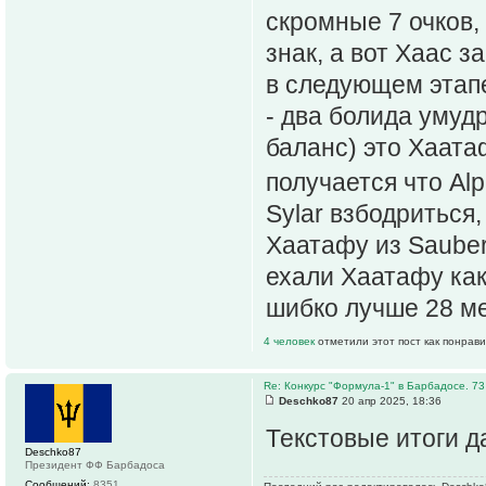
скромные 7 очков,
знак, а вот Хаас з
в следующем этап
- два болида умуд
баланс) это Хаатаф
получается что Al
Sylar взбодриться
Хаатафу из Sauber
ехали Хаатафу ка
шибко лучше 28 мес
4 человек
отметили этот пост как понрав
Re: Конкурс "Формула-1" в Барбадосе. 73
Deschko87
20 апр 2025, 18:36
Текстовые итоги 
Deschko87
Президент ФФ Барбадоса
Сообщений:
8351