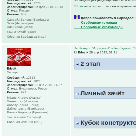
Последний раз редактировалось Deschko87
Благодарностей:
1776
Edosik
отметил этот пост как понравивши
Зарегистрирован:
05 фев 2010, 10:18
Откуда:
Россия
Рейтинг:
657
Добро пожаловать в Барбадос!!
Санрайз Болерс (Барбадос)
____Свободные команды
Зета (Черногория)
Аль-Синаа (Ирак)
____Свободные VIP-команды
зам. в Ютай (Тонга)
Сборная Барбадоса (нац.)
Re: Конкурс "Формула-1" в Барбадосе. 73
Edosik
28 апр 2025, 01:31
2 этап
Edosik
Эксперт
Сообщений:
12818
Благодарностей:
1824
Зарегистрирован:
22 янв 2010, 14:37
Откуда:
Буденновск, Россия
Личный зачёт
Рейтинг:
924
Мбале Хироус (Уганда)
Химнастик (Испания)
Хавелу (Ханга, Тонга)
Даймондшир (Барбадос)
Вольта Редонда (Бразилия)
зам. в Тинен (Бельгия)
Кубок конструкт
Сборная Испании (нац.)