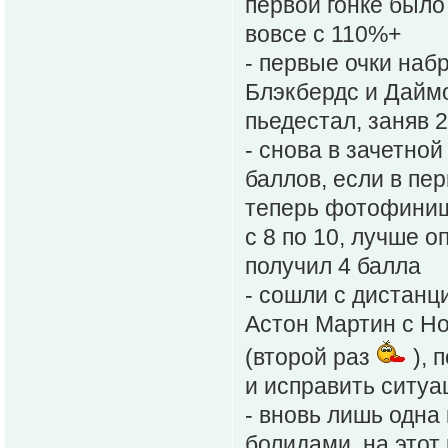
первой гонке было
вовсе с 110%+
- первые очки наб
Блэкбердс и Даймо
пьедестал, заняв 
- снова в зачетно
баллов, если в пер
теперь фотофиниш 
с 8 по 10, лучше 
получил 4 балла
- сошли с дистанц
Астон Мартин с Ho
(второй раз
), 
и исправить ситуа
- вновь лишь одна
болидами, на этот 