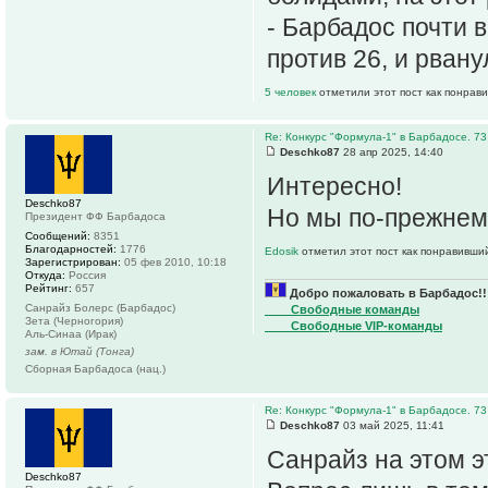
- Барбадос почти 
против 26, и рвану
5 человек
отметили этот пост как понрав
Re: Конкурс "Формула-1" в Барбадосе. 73
Deschko87
28 апр 2025, 14:40
Интересно!
Deschko87
Но мы по-прежнему
Президент ФФ Барбадоса
Сообщений:
8351
Благодарностей:
1776
Edosik
отметил этот пост как понравивши
Зарегистрирован:
05 фев 2010, 10:18
Откуда:
Россия
Рейтинг:
657
Добро пожаловать в Барбадос!!
Санрайз Болерс (Барбадос)
____Свободные команды
Зета (Черногория)
____Свободные VIP-команды
Аль-Синаа (Ирак)
зам. в Ютай (Тонга)
Сборная Барбадоса (нац.)
Re: Конкурс "Формула-1" в Барбадосе. 73
Deschko87
03 май 2025, 11:41
Санрайз на этом э
Deschko87