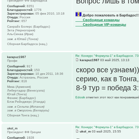
Вопрос лишь в том,
Президент ФФ Барбадоса
Сообщений:
8351
Благодарностей:
1776
Зарегистрирован:
05 фев 2010, 10:18
Добро пожаловать в Барбадос!!
Откуда:
Россия
____Свободные команды
Рейтинг:
657
____Свободные VIP-команды
Санрайз Болерс (Барбадос)
Зета (Черногория)
Аль-Синаа (Ирак)
зам. в Ютай (Тонга)
Сборная Барбадоса (нац.)
Re: Конкурс "Формула-1" в Барбадосе. 73
karapuz1987
karapuz1987
03 май 2025, 13:13
Профи
Сообщений:
917
скоро все узнаем)
Благодарностей:
153
Зарегистрирован:
10 дек 2011, 16:36
серию, как в Тонга
Откуда:
Астрахань, Россия
Рейтинг:
816
8-9 тур = победа 3
Мика (Армения)
Либертадор (Венесуэла)
Ютай (Тонга)
Edosik
отметил этот пост как понравивши
Феникс (Барбадос)
Блэк Рейнджерс (Уганда)
зам. в Сельта (Испания)
зам. в Сморгонь (Беларусь)
Сборная Тонга (нац.)
Re: Конкурс "Формула-1" в Барбадосе. 73
ukol_m
ukol_m
03 май 2025, 15:55
Президент ФФ Греции
Сообщений:
1928