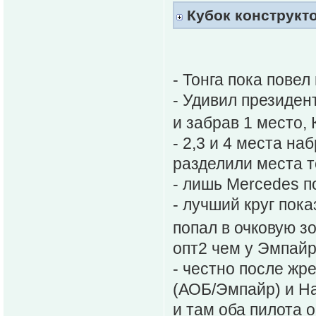
Кубок конструкт
- Тонга пока повел
- Удивил президент
и забрав 1 место,
- 2,3 и 4 места на
разделили места т
- лишь Mercedes п
- лучший круг пок
попал в очковую з
опт2 чем у Эмпайр
- честно после жр
(АОБ/Эмпайр) и Ha
и там оба пилота 