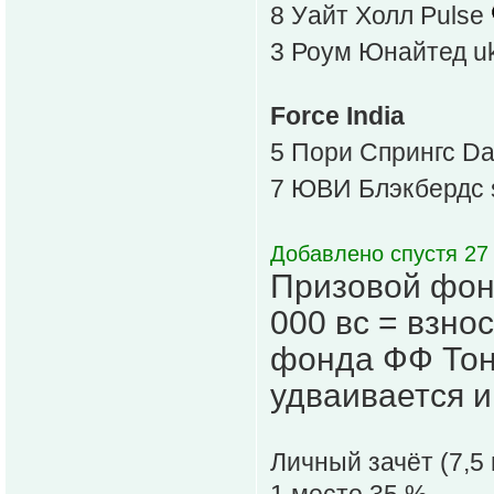
8 Уайт Холл Pulse
3 Роум Юнайтед u
Force India
5 Пори Спрингс D
7 ЮВИ Блэкбердс 
Добавлено спустя 27
Призовой фонд
000 вс = взнос
фонда ФФ Тон
удваивается и
Личный зачёт (7,5 
1 место 35 %