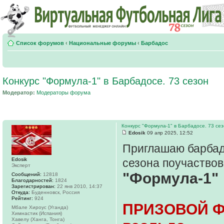
Список форумов
‹
Национальные форумы
‹
Барбадос
Конкурс "Формула-1" в Барбадосе. 73 сезон
Модератор:
Модераторы форума
Конкурс "Формула-1" в Барбадосе. 73 се
Edosik
09 апр 2025, 12:52
Приглашаю барбад
Edosik
сезона поучаствов
Эксперт
"Формула-1"
Сообщений:
12818
Благодарностей:
1824
Зарегистрирован:
22 янв 2010, 14:37
Откуда:
Буденновск, Россия
Рейтинг:
924
ПРИЗОВОЙ ФО
Мбале Хироус (Уганда)
Химнастик (Испания)
Хавелу (Ханга, Тонга)