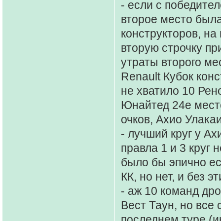
- если с победите
второе место была
конструкторов, на
вторую строчку пр
утраты второго ме
Renault Кубок конс
не хватило 10 Рено
Юнайтед 24е место
очков, Ахио Улакаи
- лучший круг у Ах
правла 1 и 3 круг 
было бы эпично ес
КК, но нет, и без 
- аж 10 команд др
Вест Таун, но все
последнем туре (и