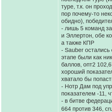
туре, т.к. он прох
пор почему-то нек
обидно), победите
- лишь 5 команд за
и Эллертон, обе к
а также КПР
- Sauber остались
этапе были как ник
баллов, опт2 102,
хороший показател
хватало бы попасть
- Нотр Дам под уп
показателем -11, 
- в битве федерац
664 против 346, c