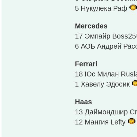
5 Нукулека Раф
Mercedes
17 Эмпайр Boss2
6 АОБ Андрей Рас
Ferrari
18 Юс Милан Rusl
1 Хавелу Эдосик
Haas
13 Даймондшир Cr
12 Мангия Lefty