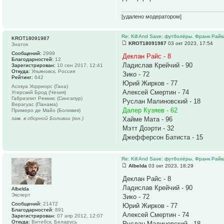
[удалено модератором]
Re: Kill And Save: футболёры. Франк Райк
KROT18091987
KROT18091987
03 окт 2023, 17:54
Знаток
Сообщений:
2999
Деклан Райс - 8
Благодарностей:
12
Ладислав Крейчий - 90
Зарегистрирован:
10 сен 2017, 12:41
Откуда:
Ульяновск, Россия
Зико - 72
Рейтинг:
642
Юрий Жирков - 77
Асокуа Уорриорс (Гана)
Алексей Смертин - 74
Угерский Брод (Чехия)
Габриэлит Ремикс (Сингапур)
Руслан Малиновский - 18
Верагуас (Панама)
Далер Кузяев - 62
Примеро де Майо (Боливия)
зам. в сборной Боливии (юн.)
Хайме Мата - 96
Мэтт Доэрти - 32
Джефферсон Батиста - 15
Re: Kill And Save: футболёры. Франк Райк
Albelda
03 окт 2023, 18:29
Деклан Райс - 8
Ладислав Крейчий - 90
Albelda
Эксперт
Зико - 72
Сообщений:
21472
Юрий Жирков - 77
Благодарностей:
891
Алексей Смертин - 74
Зарегистрирован:
07 апр 2012, 12:07
Откуда:
Витебск, Беларусь
Руслан Малиновский - 18