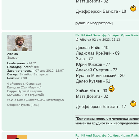
Мэтт Доэрти - 32
Джефферсон Батиста - 18
[удалено модератором]
Re: Kill And Save: футболёры. Франк Райк
Albelda
02 окт 2023, 22:13
Деклан Райс - 10
Ладислав Крейчий - 89
Albelda
Эксперт
Зико - 72
Сообщений:
21472
Юрий Жирков - 77
Благодарностей:
891
Алексей Смертин - 73
Зарегистрирован:
07 апр 2012, 12:07
Откуда:
Витебск, Беларусь
Руслан Малиновский - 20
Рейтинг:
890
Далер Кузяев - 61
Фейеноорд (Суринам)
Калдезе (Сан-Марино)
Хайме Мата - 93
Варри Вулвз (Нигерия)
Мутуаль А-Нет (Уругвай)
Мэтт Доэрти - 32
зам. в Стад Дюделанж (Люксембург)
Сборная Гуама (нац.)
Джефферсон Батиста - 17
"Конечным мерилом человека являетс
моменты трудности и неопределенн
Re: Kill And Save: футболёры. Франк Райк