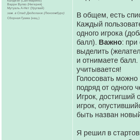
Калдезе (Сан-Марино)
Варри Вулвз (Нигерия)
Мутуаль А-Нет (Уругвай)
В общем, есть спис
зам. в Стад Дюделанж (Люксембург)
Сборная Гуама (нац.)
Каждый пользовате
одного игрока (доб
балл).
Важно
: пр
выделить (желател
и отнимаете балл.
учитывается!
Голосовать можно с
подряд от одного ч
Игрок, достигший о
игрок, опустившийс
быть назван новый
Я решил в стартов