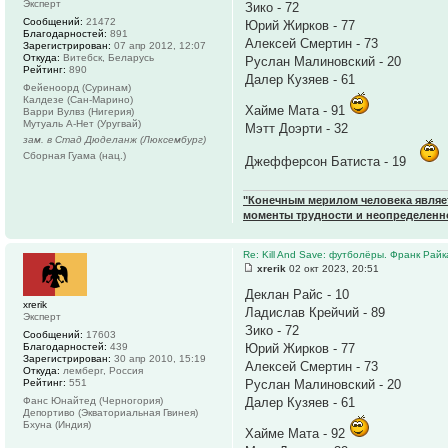
Эксперт
Зико - 72
Сообщений:
21472
Юрий Жирков - 77
Благодарностей:
891
Алексей Смертин - 73
Зарегистрирован:
07 апр 2012, 12:07
Откуда:
Витебск, Беларусь
Руслан Малиновский - 20
Рейтинг:
890
Далер Кузяев - 61
Фейеноорд (Суринам)
Калдезе (Сан-Марино)
Хайме Мата - 91
Варри Вулвз (Нигерия)
Мутуаль А-Нет (Уругвай)
Мэтт Доэрти - 32
зам. в Стад Дюделанж (Люксембург)
Сборная Гуама (нац.)
Джефферсон Батиста - 19
"Конечным мерилом человека являетс
моменты трудности и неопределенн
Re: Kill And Save: футболёры. Франк Райк
xrerik
02 окт 2023, 20:51
Деклан Райс - 10
xrerik
Ладислав Крейчий - 89
Эксперт
Зико - 72
Сообщений:
17603
Благодарностей:
439
Юрий Жирков - 77
Зарегистрирован:
30 апр 2010, 15:19
Алексей Смертин - 73
Откуда:
лемберг, Россия
Рейтинг:
551
Руслан Малиновский - 20
Фанс Юнайтед (Черногория)
Далер Кузяев - 61
Депортиво (Экваториальная Гвинея)
Бхуна (Индия)
Хайме Мата - 92