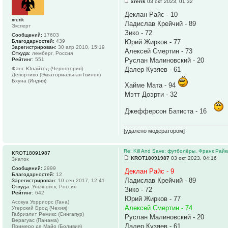
xrerik
03 окт 2023, 01:32
Деклан Райс - 10
xrerik
Ладислав Крейчий - 89
Эксперт
Зико - 72
Сообщений:
17603
Благодарностей:
439
Юрий Жирков - 77
Зарегистрирован:
30 апр 2010, 15:19
Алексей Смертин - 73
Откуда:
лемберг, Россия
Рейтинг:
551
Руслан Малиновский - 20
Фанс Юнайтед (Черногория)
Далер Кузяев - 61
Депортиво (Экваториальная Гвинея)
Бхуна (Индия)
Хайме Мата - 94
Мэтт Доэрти - 32
Джефферсон Батиста - 16
[удалено модератором]
Re: Kill And Save: футболёры. Франк Райк
KROT18091987
KROT18091987
03 окт 2023, 04:16
Знаток
Сообщений:
2999
Деклан Райс - 9
Благодарностей:
12
Ладислав Крейчий - 89
Зарегистрирован:
10 сен 2017, 12:41
Откуда:
Ульяновск, Россия
Зико - 72
Рейтинг:
642
Юрий Жирков - 77
Асокуа Уорриорс (Гана)
Алексей Смертин - 74
Угерский Брод (Чехия)
Габриэлит Ремикс (Сингапур)
Руслан Малиновский - 20
Верагуас (Панама)
Далер Кузяев - 61
Примеро де Майо (Боливия)