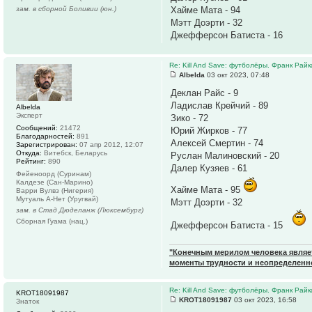
зам. в сборной Боливии (юн.)
Хайме Мата - 94
Мэтт Доэрти - 32
Джефферсон Батиста - 16
Re: Kill And Save: футболёры. Франк Райк
Albelda
03 окт 2023, 07:48
Деклан Райс - 9
Ладислав Крейчий - 89
Albelda
Эксперт
Зико - 72
Сообщений:
21472
Юрий Жирков - 77
Благодарностей:
891
Алексей Смертин - 74
Зарегистрирован:
07 апр 2012, 12:07
Откуда:
Витебск, Беларусь
Руслан Малиновский - 20
Рейтинг:
890
Далер Кузяев - 61
Фейеноорд (Суринам)
Калдезе (Сан-Марино)
Хайме Мата - 95
Варри Вулвз (Нигерия)
Мутуаль А-Нет (Уругвай)
Мэтт Доэрти - 32
зам. в Стад Дюделанж (Люксембург)
Сборная Гуама (нац.)
Джефферсон Батиста - 15
"Конечным мерилом человека являетс
моменты трудности и неопределенн
Re: Kill And Save: футболёры. Франк Райк
KROT18091987
KROT18091987
03 окт 2023, 16:58
Знаток