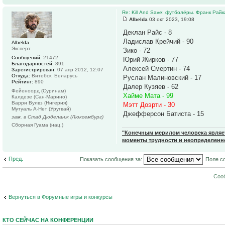
Re: Kill And Save: футболёры. Франк Райк
Albelda
03 окт 2023, 19:08
Деклан Райс - 8
Ладислав Крейчий - 90
Albelda
Эксперт
Зико - 72
Сообщений:
21472
Юрий Жирков - 77
Благодарностей:
891
Алексей Смертин - 74
Зарегистрирован:
07 апр 2012, 12:07
Откуда:
Витебск, Беларусь
Руслан Малиновский - 17
Рейтинг:
890
Далер Кузяев - 62
Фейеноорд (Суринам)
Хайме Мата - 99
Калдезе (Сан-Марино)
Варри Вулвз (Нигерия)
Мэтт Доэрти - 30
Мутуаль А-Нет (Уругвай)
Джефферсон Батиста - 15
зам. в Стад Дюделанж (Люксембург)
Сборная Гуама (нац.)
"Конечным мерилом человека являетс
моменты трудности и неопределенн
Пред.
Показать сообщения за:
Поле с
Соо
Вернуться в Форумные игры и конкурсы
КТО СЕЙЧАС НА КОНФЕРЕНЦИИ