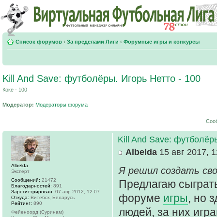
Список форумов
‹
За пределами Лиги
‹
Форумные игры и конкурсы
Kill And Save: футболёры. Игорь Нетто - 100
Коке - 100
Модератор:
Модераторы форума
Соо
Kill And Save: футболёр
Albelda
15 авг 2017, 1
Albelda
Я решил создать сво
Эксперт
Сообщений:
21472
Предлагаю сыграт
Благодарностей:
891
Зарегистрирован:
07 апр 2012, 12:07
форуме
игры
, но 
Откуда:
Витебск, Беларусь
Рейтинг:
890
людей, за них игр
Фейеноорд (Суринам)