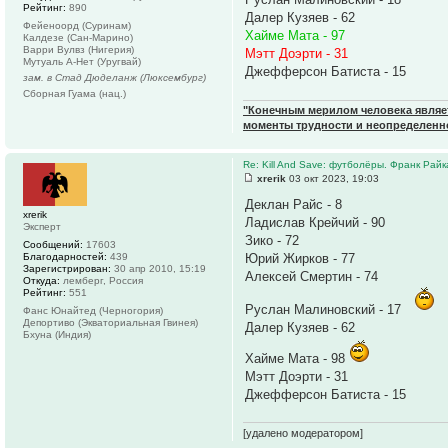
Рейтинг:
890
Далер Кузяев - 62
Фейеноорд (Суринам)
Хайме Мата - 97
Калдезе (Сан-Марино)
Варри Вулвз (Нигерия)
Мэтт Доэрти - 31
Мутуаль А-Нет (Уругвай)
Джефферсон Батиста - 15
зам. в Стад Дюделанж (Люксембург)
Сборная Гуама (нац.)
"Конечным мерилом человека являетс
моменты трудности и неопределенн
Re: Kill And Save: футболёры. Франк Райк
xrerik
03 окт 2023, 19:03
Деклан Райс - 8
xrerik
Ладислав Крейчий - 90
Эксперт
Зико - 72
Сообщений:
17603
Благодарностей:
439
Юрий Жирков - 77
Зарегистрирован:
30 апр 2010, 15:19
Алексей Смертин - 74
Откуда:
лемберг, Россия
Рейтинг:
551
Руслан Малиновский - 17
Фанс Юнайтед (Черногория)
Депортиво (Экваториальная Гвинея)
Далер Кузяев - 62
Бхуна (Индия)
Хайме Мата - 98
Мэтт Доэрти - 31
Джефферсон Батиста - 15
[удалено модератором]