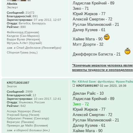
Ладислав Крейчий - 89
Albelda
Эксперт
Зико - 71
Сообщений:
21472
Юрий Жирков - 77
Благодарностей:
891
Алексей Смертин - 72
Зарегистрирован:
07 апр 2012, 12:07
Откуда:
Витебск, Беларусь
Руслан Малиновский - 21
Рейтинг:
890
Далер Кузяев - 61
Фейеноорд (Суринам)
Калдезе (Сан-Марино)
Хайме Мата - 90
Варри Вулвз (Нигерия)
Мутуаль А-Нет (Уругвай)
Мэтт Доэрти - 32
зам. в Стад Дюделанж (Люксембург)
Сборная Гуама (нац.)
Джефферсон Батиста - 21
"Конечным мерилом человека являетс
моменты трудности и неопределенн
Re: Kill And Save: футболёры. Франк Райк
KROT18091987
KROT18091987
02 окт 2023, 18:36
Знаток
Сообщений:
2999
Деклан Райс - 10
Благодарностей:
12
Ладислав Крейчий - 89
Зарегистрирован:
10 сен 2017, 12:41
Откуда:
Ульяновск, Россия
Зико - 72
Рейтинг:
642
Юрий Жирков - 77
Асокуа Уорриорс (Гана)
Алексей Смертин - 72
Угерский Брод (Чехия)
Габриэлит Ремикс (Сингапур)
Руслан Малиновский - 21
Верагуас (Панама)
Далер Кузяев - 61
Примеро де Майо (Боливия)
зам. в сборной Боливии (юн.)
Хайме Мата - 90