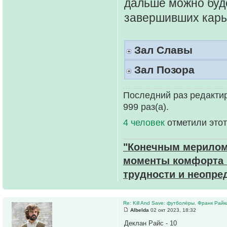
дальше можно буде
завершивших карь
Зал Славы
Зал Позора
Последний раз редактир
999 раз(а).
4 человек
отметили этот
"Конечным мерилом 
моменты комфорта и
трудности и неопре
Re: Kill And Save: футболёры. Франк Райк
Albelda
02 окт 2023, 18:32
Деклан Райс - 10