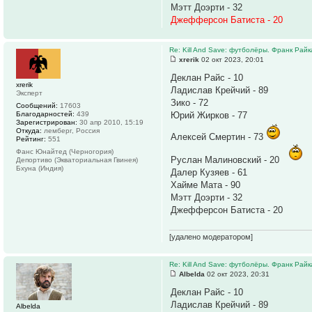
Мэтт Доэрти - 32
Джефферсон Батиста - 20
Re: Kill And Save: футболёры. Франк Райк
xrerik
02 окт 2023, 20:01
Деклан Райс - 10
xrerik
Ладислав Крейчий - 89
Эксперт
Зико - 72
Сообщений:
17603
Благодарностей:
439
Юрий Жирков - 77
Зарегистрирован:
30 апр 2010, 15:19
Откуда:
лемберг, Россия
Алексей Смертин - 73
Рейтинг:
551
Фанс Юнайтед (Черногория)
Руслан Малиновский - 20
Депортиво (Экваториальная Гвинея)
Бхуна (Индия)
Далер Кузяев - 61
Хайме Мата - 90
Мэтт Доэрти - 32
Джефферсон Батиста - 20
[удалено модератором]
Re: Kill And Save: футболёры. Франк Райк
Albelda
02 окт 2023, 20:31
Деклан Райс - 10
Ладислав Крейчий - 89
Albelda