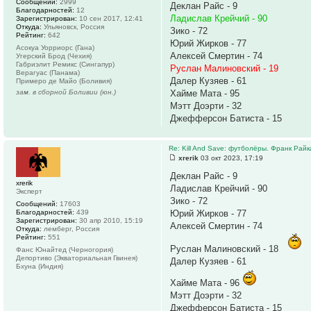
Сообщений:
2999
Деклан Райс - 9
Благодарностей:
12
Ладислав Крейчий - 90
Зарегистрирован:
10 сен 2017, 12:41
Откуда:
Ульяновск, Россия
Зико - 72
Рейтинг:
642
Юрий Жирков - 77
Асокуа Уорриорс (Гана)
Алексей Смертин - 74
Угерский Брод (Чехия)
Габриэлит Ремикс (Сингапур)
Руслан Малиновский - 19
Верагуас (Панама)
Далер Кузяев - 61
Примеро де Майо (Боливия)
зам. в сборной Боливии (юн.)
Хайме Мата - 95
Мэтт Доэрти - 32
Джефферсон Батиста - 15
Re: Kill And Save: футболёры. Франк Райк
xrerik
03 окт 2023, 17:19
Деклан Райс - 9
xrerik
Ладислав Крейчий - 90
Эксперт
Зико - 72
Сообщений:
17603
Благодарностей:
439
Юрий Жирков - 77
Зарегистрирован:
30 апр 2010, 15:19
Алексей Смертин - 74
Откуда:
лемберг, Россия
Рейтинг:
551
Руслан Малиновский - 18
Фанс Юнайтед (Черногория)
Депортиво (Экваториальная Гвинея)
Далер Кузяев - 61
Бхуна (Индия)
Хайме Мата - 96
Мэтт Доэрти - 32
Джефферсон Батиста - 15