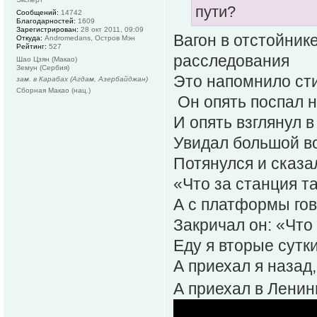
пути?
Сообщений:
14742
Благодарностей:
1609
Зарегистрирован:
28 окт 2011, 09:09
Вагон в отстойник
Откуда:
Andromedans, Остров Мэн
Рейтинг:
527
расследования
Шао Цзян (Макао)
Земун (Сербия)
Это напомнило ст
зам. в Карабах (Агдам, Азербайджан)
Сборная Макао (нац.)
Он опять поспал 
И опять взглянул в
Увидал большой во
Потянулся и сказа
«Что за станция 
А с платформы гов
Закричал он: «Что 
Еду я вторые сутки
А приехал я назад,
А приехал в Лени