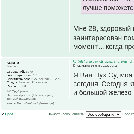
лучше поможете
Мне 28, здоровый 
заинтересован по
момент.... когда п
Re: Убийство в купейном вагоне. (Анонс)
Kairat-kz
Kairat-kz
16 янв 2023, 09:11
Мастер
Сообщений:
1970
Я Ван Пух Су, моя 
Благодарностей:
455
Зарегистрирован:
27 дек 2012, 12:59
сегодня. Сегодня к
Откуда:
Алматы, Казахстан
Рейтинг:
563
и большой железо
АС Хруб (Алжир)
Чоннам Дрэгонс (Южная Корея)
Елимай (Казахстан)
зам. в Тико Юнайтед (Камерун)
Пред.
Показать сообщения за:
Поле с