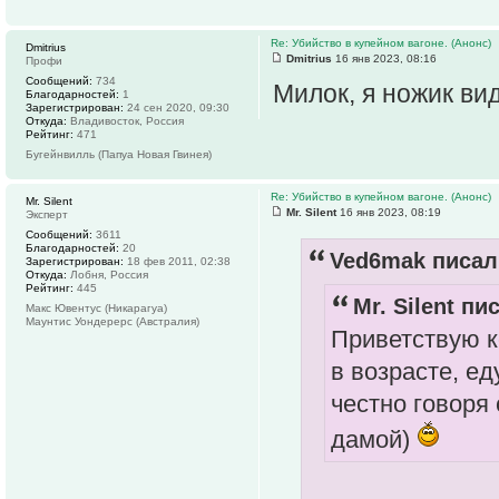
Re: Убийство в купейном вагоне. (Анонс)
Dmitrius
Dmitrius
16 янв 2023, 08:16
Профи
Сообщений:
734
Милок, я ножик вид
Благодарностей:
1
Зарегистрирован:
24 сен 2020, 09:30
Откуда:
Владивосток, Россия
Рейтинг:
471
Бугейнвилль (Папуа Новая Гвинея)
Re: Убийство в купейном вагоне. (Анонс)
Mr. Silent
Mr. Silent
16 янв 2023, 08:19
Эксперт
Сообщений:
3611
Благодарностей:
20
Ved6mak писал(
Зарегистрирован:
18 фев 2011, 02:38
Откуда:
Лобня, Россия
Рейтинг:
445
Mr. Silent пи
Макс Ювентус (Никарагуа)
Маунтис Уондерерс (Австралия)
Приветствую к
в возрасте, ед
честно говоря
дамой)