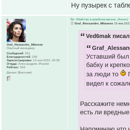
Ну пузырек с табл
Re: Убийство в купейном вагоне. (Анонс)
Graf_Alessandro_Milanese
16 янв 2023
Ved6mak писал(
Graf_Alessandro_Milanese
Graf_Alessan
Опытный менеджер
Сообщений:
351
Уставший был 
Благодарностей:
156
Зарегистрирован:
13 ноя 2022, 00:58
бабку и крепко
Откуда:
Алессандрия, Италия
Рейтинг:
543
за люди то
П
Дананг (Вьетнам)
видел к сожа
Расскажите немно
есть ли вредные
Напоминаю что 