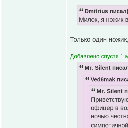
Dmitrius писал(
Милок, я ножик в
Только один ножик
Добавлено спустя 1 м
Mr. Silent писал
Ved6mak писа
Mr. Silent 
Приветствую
офицер в воз
ночью честн
симпотично