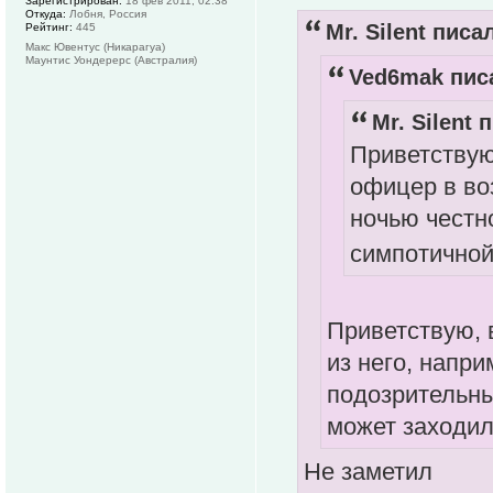
Зарегистрирован:
18 фев 2011, 02:38
Откуда:
Лобня, Россия
Mr. Silent писал
Рейтинг:
445
Макс Ювентус (Никарагуа)
Маунтис Уондерерс (Австралия)
Ved6mak писа
Mr. Silent 
Приветствую
офицер в воз
ночью честн
симпотично
Приветствую, 
из него, напри
подозрительны
может заходил
Не заметил