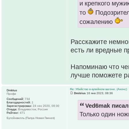
и крепкого мужик
то
Подозрител
сожалению
Расскажите немного
есть ли вредные 
Напоминаю что че
лучше поможете р
Re: Убийство в купейном вагоне. (Анонс)
Dmitrius
Dmitrius
16 янв 2023, 08:36
Профи
Сообщений:
734
Благодарностей:
1
Ved6mak писал(
Зарегистрирован:
24 сен 2020, 09:30
Откуда:
Владивосток, Россия
Только один нож
Рейтинг:
471
Бугейнвилль (Папуа Новая Гвинея)