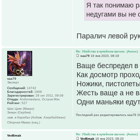
Я так понимаю р
недугами вы не 
Паралич левой ру
Re: Убийство в купейном вагоне. (Анонс)
saa79
16 янв 2023, 08:19
Ваще беспредел в
Как досмотр прох
saa79
Ножики, пистолеты
Эксперт
Сообщений:
14742
Жесть ваще а не в
Благодарностей:
1609
Зарегистрирован:
28 окт 2011, 09:09
Откуда:
Andromedans, Остров Мэн
Одни маньяки еду
Рейтинг:
527
Шао Цзян (Макао)
Земун (Сербия)
Последний раз редактировалось saa79 16 
зам. в Карабах (Агдам, Азербайджан)
Сборная Макао (нац.)
Re: Убийство в купейном вагоне. (Анонс)
Ved6mak
Ved6mak
16 янв 2023, 08:20