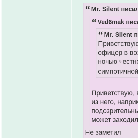
Mr. Silent писал
Ved6mak писа
Mr. Silent 
Приветствую
офицер в воз
ночью честн
симпотично
Приветствую, 
из него, напри
подозрительны
может заходил
Не заметил