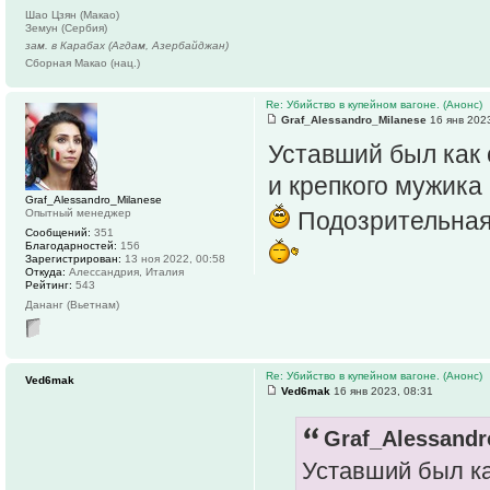
Шао Цзян (Макао)
Земун (Сербия)
зам. в Карабах (Агдам, Азербайджан)
Сборная Макао (нац.)
Re: Убийство в купейном вагоне. (Анонс)
Graf_Alessandro_Milanese
16 янв 2023
Уставший был как 
и крепкого мужика 
Graf_Alessandro_Milanese
Опытный менеджер
Подозрительная 
Сообщений:
351
Благодарностей:
156
Зарегистрирован:
13 ноя 2022, 00:58
Откуда:
Алессандрия, Италия
Рейтинг:
543
Дананг (Вьетнам)
Re: Убийство в купейном вагоне. (Анонс)
Ved6mak
Ved6mak
16 янв 2023, 08:31
Graf_Alessandr
Уставший был ка