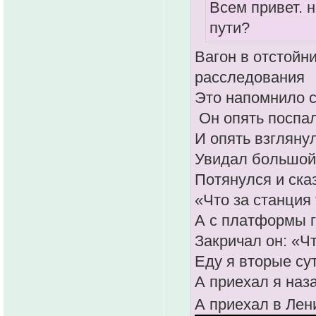
Всем привет. 
пути?
Вагон в отстойн
расследования
Это напомнило 
Он опять поспа
И опять взгляну
Увидал большой
Потянулся и ска
«Что за станция
А с платформы г
Закричал он: «Чт
Еду я вторые сут
А приехал я наз
А приехал в Ле