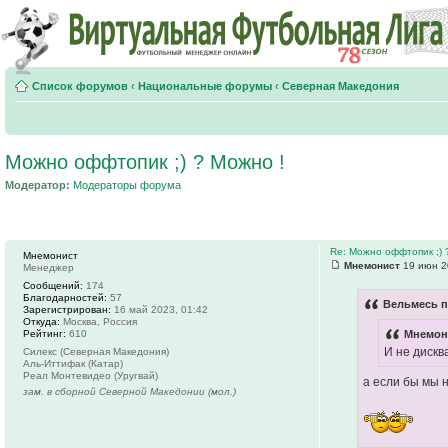
Список форумов
‹
Национальные форумы
‹
Северная Македония
Можно оффтопик ;) ? Можно !
Модератор:
Модераторы форума
Re: Можно оффтопик ;) 
Мнемонист
Мнемонист
19 июн 2
Менеджер
Сообщений:
174
Благодарностей:
57
Вельмесь п
Зарегистрирован:
16 май 2023, 01:42
Откуда:
Москва, Россия
Рейтинг:
610
Мнемони
И не диск
Силекс (Северная Македония)
Аль-Иттифак (Катар)
Реал Монтевидео (Уругвай)
а если бы мы н
зам. в сборной Северной Македонии (мол.)