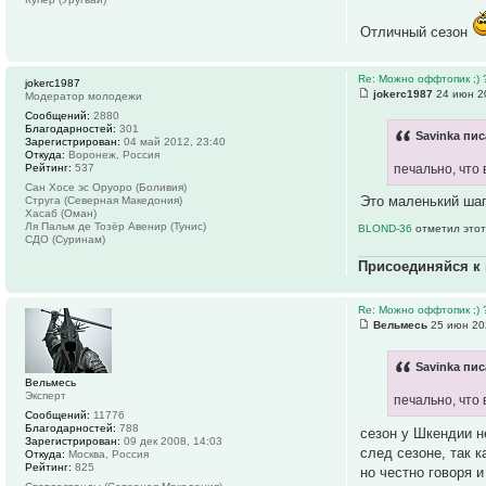
Отличный сезон
Re: Можно оффтопик ;) 
jokerc1987
jokerc1987
24 июн 2
Модератор молодежи
Сообщений:
2880
Благодарностей:
301
Savinka пис
Зарегистрирован:
04 май 2012, 23:40
Откуда:
Воронеж, Россия
Рейтинг:
537
печально, что
Сан Хосе эс Оруоро (Боливия)
Это маленький ша
Струга (Северная Македония)
Хасаб (Оман)
Ля Пальм де Тозёр Авенир (Тунис)
BLOND-36
отметил этот
СДО (Суринам)
Присоединяйся к
Re: Можно оффтопик ;) 
Вельмесь
25 июн 20
Savinka пис
Вельмесь
Эксперт
печально, что
Сообщений:
11776
Благодарностей:
788
сезон у Шкендии н
Зарегистрирован:
09 дек 2008, 14:03
след сезоне, так к
Откуда:
Москва, Россия
Рейтинг:
825
но честно говоря 