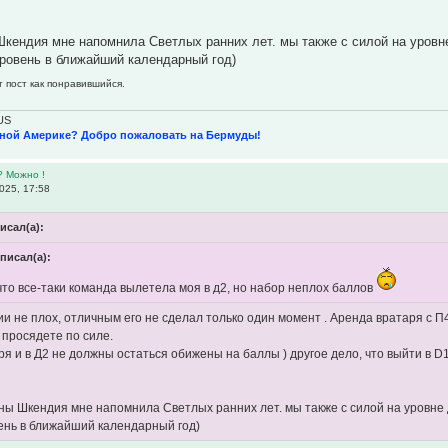
Шкендия мне напомнила Светлых ранних лет. мы также с силой на уровне
ровень в ближайший календарный год)
т пост как понравившийся.
US
рной Америке? Добро пожаловать на Бермуды!
? Можно !
025, 17:58
исал(а):
 писал(а):
что все-таки команда вылетела моя в д2, но набор неплох баллов
ии не плох, отличным его не сделал только один момент . Аренда вратаря с 
к просядете по силе.
оря и в Д2 не должны остаться обижены на баллы ) другое дело, что выйти в 
оны Шкендия мне напомнила Светлых ранних лет. мы также с силой на уровне 
ень в ближайший календарный год)