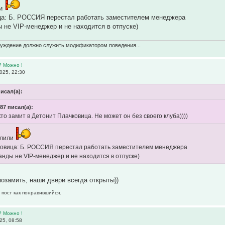
ли
ца: Б. РОССИЯ перестал работать заместителем менеджера
 не VIP-менеджер и не находится в отпуске)
суждение должно служить модификатором поведения...
? Можно !
025, 22:30
исал(а):
987 писал(а):
то замит в Детонит Плачковица. Не может он без своего клуба))))
олили
ковица: Б. РОССИЯ перестал работать заместителем менеджера
анды не VIP-менеджер и не находится в отпуске)
озамить, наши двери всегда открыты))
 пост как понравившийся.
? Можно !
25, 08:58