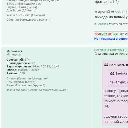
Светлостанды (Северная Македония)
вратаря с П4)
Баском (Бермудские о-ва)
Саутерн Сити (Бутан)
Дон Боско (ДР Конго)
с другой стороны 
зам. в Айгл Роял (Камерун)
выхода на новый у
Сборная Бермудских о-вов (юн.)
2 человек
отметили это
ТОЛ
ЬКО
ЛО
КО!!!
67 R
Нет команды в севе
Re: Можно оффтопик ;) 
Мнемонист
Мнемонист
25 июн 2
Менеджер
Сообщений:
174
Благодарностей:
57
Вельмесь п
Зарегистрирован:
16 май 2023, 01:42
Откуда:
Москва, Россия
Рейтинг:
610
Savinka
Силекс (Северная Македония)
Аль-Иттифак (Катар)
печально, 
Реал Монтевидео (Уругвай)
зам. в сборной Северной Македонии (мол.)
сезон у Шкенд
сезоне, так ка
но честно гов
П4)
с другой стор
на новый уров