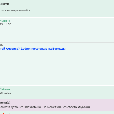
ионами
 пост как понравившийся.
? Можно !
25, 14:50
US
рной Америке? Добро пожаловать на Бермуды!
? Можно !
25, 19:19
писал(а):
амит в Детонит Плачковица. Не может он без своего клуба))))