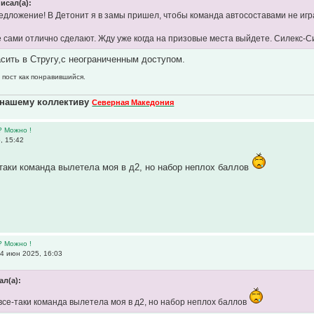
исал(а):
едложение! В Детонит я в замы пришел, чтобы команда автосоставами не игра
се сами отлично сделают. Жду уже когда на призовые места выйдете. Силекс-С
асить в Стругу,с неограниченным доступом.
 пост как понравившийся.
 нашему коллективу
Северная Македония
? Можно !
, 15:42
-таки команда вылетела моя в д2, но набор неплох баллов
? Можно !
4 июн 2025, 16:03
ал(а):
 все-таки команда вылетела моя в д2, но набор неплох баллов