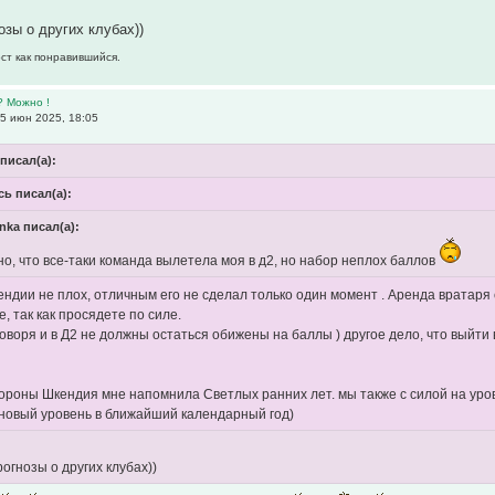
озы о других клубах))
ост как понравившийся.
? Можно !
5 июн 2025, 18:05
писал(а):
ь писал(а):
nka писал(а):
но, что все-таки команда вылетела моя в д2, но набор неплох баллов
ендии не плох, отличным его не сделал только один момент . Аренда вратаря
е, так как просядете по силе.
говоря и в Д2 не должны остаться обижены на баллы ) другое дело, что выйт
тороны Шкендия мне напомнила Светлых ранних лет. мы также с силой на уров
новый уровень в ближайший календарный год)
рогнозы о других клубах))