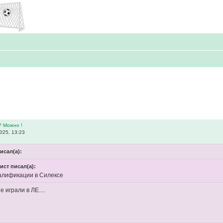
? Можно !
025, 13:23
исал(а):
ст писал(а):
валификации в Силексе
е играли в ЛЕ....