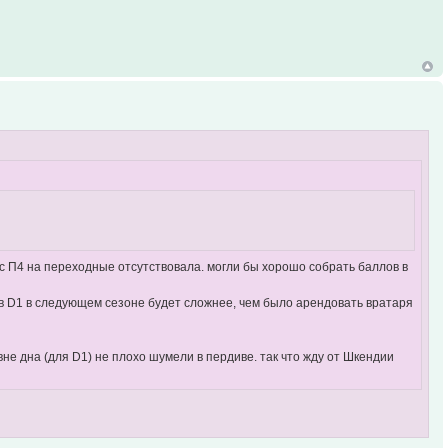
 с П4 на переходные отсутствовала. могли бы хорошо собрать баллов в
и в D1 в следующем сезоне будет сложнее, чем было арендовать вратаря
не дна (для D1) не плохо шумели в пердиве. так что жду от Шкендии