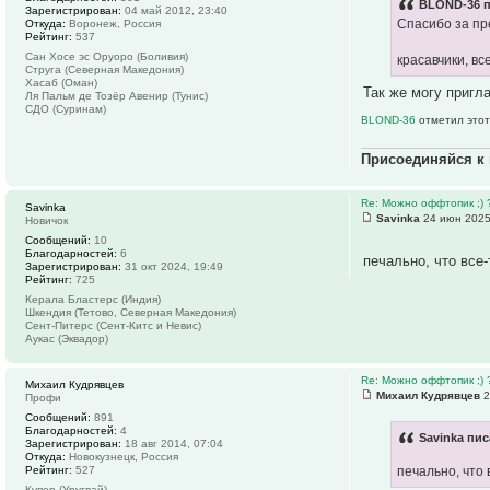
BLOND-36 п
Зарегистрирован:
04 май 2012, 23:40
Спасибо за пр
Откуда:
Воронеж, Россия
Рейтинг:
537
Сан Хосе эс Оруоро (Боливия)
красавчики, в
Струга (Северная Македония)
Хасаб (Оман)
Так же могу пригл
Ля Пальм де Тозёр Авенир (Тунис)
СДО (Суринам)
BLOND-36
отметил этот
Присоединяйся к
Re: Можно оффтопик ;) 
Savinka
Savinka
24 июн 2025
Новичок
Сообщений:
10
Благодарностей:
6
печально, что все
Зарегистрирован:
31 окт 2024, 19:49
Рейтинг:
725
Керала Бластерс (Индия)
Шкендия (Тетово, Северная Македония)
Сент-Питерс (Сент-Китс и Невис)
Аукас (Эквадор)
Re: Можно оффтопик ;) 
Михаил Кудрявцев
Михаил Кудрявцев
2
Профи
Сообщений:
891
Благодарностей:
4
Savinka пис
Зарегистрирован:
18 авг 2014, 07:04
Откуда:
Новокузнецк, Россия
Рейтинг:
527
печально, что
Купер (Уругвай)