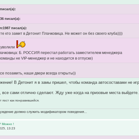
писал(а):
6 писал(а):
rc1987 писал(а):
е кто замит в Детонит Плачковица. Не может он без своего клуба))))
я уволили
лачковица: Б. РОССИЯ перестал работать заместителем менеджера
команды не VIP-менеджер и не находится в отпуске)
се позамить, наши двери всегда открыты))
жение! В Детонит я в замы пришел, чтобы команда автосоставами не игра
, все сами отлично сделают. Жду уже когда на призовые места выйдете.
т пост как понравившийся.
суждение должно служить модификатором поведения...
? Можно !
025, 13:23