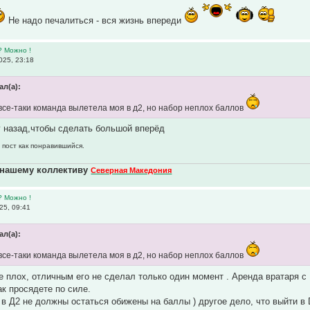
Не надо печалиться - вся жизнь впереди
? Можно !
025, 23:18
ал(а):
 все-таки команда вылетела моя в д2, но набор неплох баллов
г назад,чтобы сделать большой вперёд
 пост как понравившийся.
 нашему коллективу
Северная Македония
? Можно !
25, 09:41
ал(а):
 все-таки команда вылетела моя в д2, но набор неплох баллов
е плох, отличным его не сделал только один момент . Аренда вратаря с
ак просядете по силе.
и в Д2 не должны остаться обижены на баллы ) другое дело, что выйти 