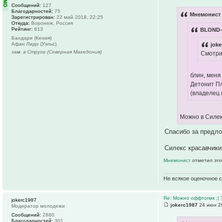
Сообщений:
127
Благодарностей:
75
Мнемонист 
Зарегистрирован:
22 май 2018, 22:25
Откуда:
Воронеж, Россия
Рейтинг:
613
BLOND-3
Бандари (Кения)
Афан Лидо (Уэльс)
joke
зам. в Струга (Северная Македония)
Смотрит
блин, мен
Детонит П
(владелец 
Можно в Силек
Спасибо за предло
Силекс красавчики
Мнемонист
отметил это
Не всякое оценочное 
Re: Можно оффтопик ;) 
jokerc1987
jokerc1987
24 июн 2
Модератор молодежи
Сообщений:
2880
Благодарностей:
301