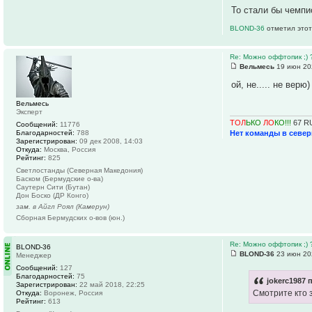
То стали бы чемп
BLOND-36
отметил этот
Re: Можно оффтопик ;) 
Вельмесь
19 июн 20
ой, не..... не верю)
Вельмесь
Эксперт
ТОЛ
ЬКО
ЛО
КО!!!
67 R
Сообщений:
11776
Благодарностей:
788
Нет команды в севе
Зарегистрирован:
09 дек 2008, 14:03
Откуда:
Москва, Россия
Рейтинг:
825
Светлостанды (Северная Македония)
Баском (Бермудские о-ва)
Саутерн Сити (Бутан)
Дон Боско (ДР Конго)
зам. в Айгл Роял (Камерун)
Сборная Бермудских о-вов (юн.)
Re: Можно оффтопик ;) 
BLOND-36
BLOND-36
23 июн 20
Менеджер
Сообщений:
127
Благодарностей:
75
jokerc1987 
Зарегистрирован:
22 май 2018, 22:25
Смотрите кто з
Откуда:
Воронеж, Россия
Рейтинг:
613