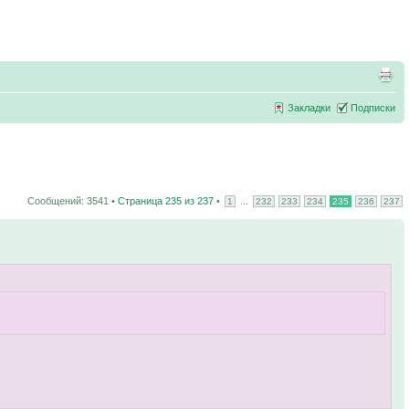
Закладки
Подписки
Сообщений: 3541 •
Страница
235
из
237
•
...
1
232
233
234
235
236
237