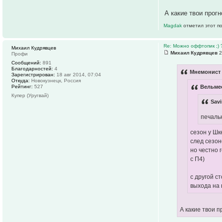
А какие твои прогн
Magdak
отметил этот п
Re: Можно оффтопик ;) 
Михаил Кудрявцев
Михаил Кудрявцев
2
Профи
Сообщений:
891
Благодарностей:
4
Мнемонист 
Зарегистрирован:
18 авг 2014, 07:04
Откуда:
Новокузнецк, Россия
Рейтинг:
527
Вельмес
Купер (Уругвай)
Savi
печаль
сезон у Шк
след сезон
но честно 
с П4)
с другой с
выхода на 
А какие твои п