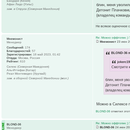
Бандари (Кения)
Афан Лидо (Уэльс)
блин, меня уволи
зам. в Струга (Северная Македония)
Детонит Плачкови
(владелец команды
Не всякое оценочное 
Re: Можно оффтопик ;) 
Мнемонист
Мнемонист
23 июн 2
Менеджер
Сообщений:
174
Благодарностей:
57
BLOND-36 п
Зарегистрирован:
16 май 2023, 01:42
Откуда:
Москва, Россия
Рейтинг:
610
jokerc1
Смотрите к
Силекс (Северная Македония)
Аль-Иттифак (Катар)
Реал Монтевидео (Уругвай)
зам. в сборной Северной Македонии (мол.)
блин, меня ув
Детонит Плач
(владелец ком
Можно в Силексе п
BLOND-36
отметил этот
Re: Можно оффтопик ;) 
BLOND-36
BLOND-36
24 июн 20
Менеджер