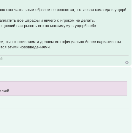
вно окончательным образом не решается, т.к. левая команда в ущерб
заплатить все штрафы и ничего с игроком не делать.
оощрений наигрывать его по максимуму в ущерб себе.
ем, рынок оживляем и делаем его официально более вариативным.
ются этими нововведениями.
и)
делкой