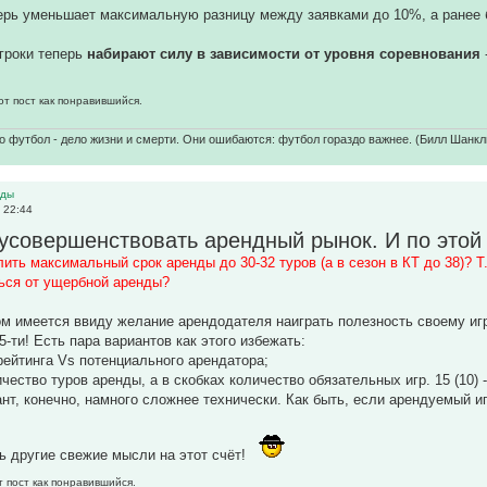
перь уменьшает максимальную разницу между заявками до 10%, а ранее
гроки теперь
набирают силу в зависимости от уровня соревнования
от пост как понравившийся.
о футбол - дело жизни и смерти. Они ошибаются: футбол гораздо важнее. (Билл Шанкл
нды
 22:44
усовершенствовать арендный рынок. И по этой 
ить максимальный срок аренды до 30-32 туров (а в сезон в КТ до 38)? Т.
ться от ущербной аренды?
м имеется ввиду желание арендодателя наиграть полезность своему игро
5-ти! Есть пара вариантов как этого избежать:
 рейтинга Vs потенциального арендатора;
чество туров аренды, а в скобках количество обязательных игр. 15 (10) 
ант, конечно, намного сложнее технически. Как быть, если арендуемый и
 другие свежие мысли на этот счёт!
т пост как понравившийся.