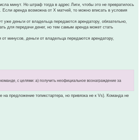
сла минут. Но штраф тогда в адрес Лиги, чтобы это не превратилось
р. Если аренда возможна от X матчей, то можно вписать в условия
ут уже деньги от владельца передаются арендатору, обязательно,
ать для передачи денег, но тем самым аренда может стать
и от минусов, деньги от владельца передаются арендатору,
ий команде, с целями: а) получить неофициальное вознаграждение за
 на предложение топикстартера, но привязка не к Vs). Команда не