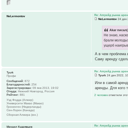
Re: Апгрейд рынка аре
NeLermontov
NeLermontov
24 дек 
Akar писал(
Не знаю, наск
брали молодых
ущерб наигрыв
А в чем проблема 
Саму аренду сдела
Re: Апгрейд рынка аре
Tyurk
Tyurk
24 дек 2022, 1
Профи
Сообщений:
872
Или в самой аренд
Благодарностей:
254
аренды. Для кого 
Зарегистрирован:
09 янв 2013, 19:02
Откуда:
Нижний Новгород, Россия
Рейтинг:
881
2 человек
отметили это
Уэд Фодда (Алжир)
Университи Макао (Макао)
Гронинген (Нидерланды)
Сен-Лорен (Канада)
Сборная Алжира (юн.)
Re: Апгрейд рынка аре
Михаил Кудрявцев