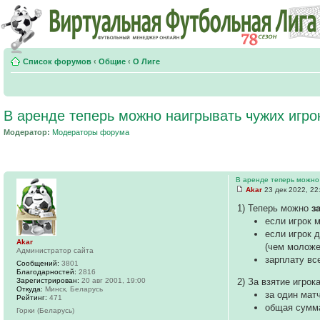
Список форумов
‹
Общие
‹
О Лиге
В аренде теперь можно наигрывать чужих игрок
Модератор:
Модераторы форума
В аренде теперь можно 
Akar
23 дек 2022, 22
1) Теперь можно
з
если игрок м
если игрок 
Akar
(чем моложе
Администратор сайта
зарплату вс
Сообщений:
3801
Благодарностей:
2816
Зарегистрирован:
20 авг 2001, 19:00
2) За взятие игрок
Откуда:
Минск, Беларусь
за один мат
Рейтинг:
471
общая сумма
Горки (Беларусь)