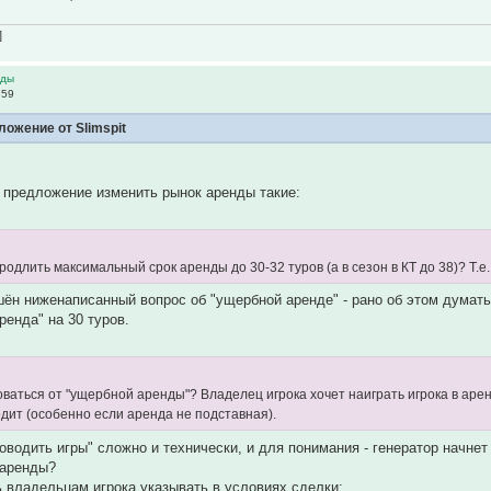
]
нды
:59
ожение от Slimspit
 предложение изменить рынок аренды такие:
родлить максимальный срок аренды до 30-32 туров (а в сезон в КТ до 38)? Т.е
ён ниженаписанный вопрос об "ущербной аренде" - рано об этом думать, 
ренда" на 30 туров.
ховаться от "ущербной аренды"? Владелец игрока хочет наиграть игрока в арен
одит (особенно если аренда не подставная).
оводить игры" сложно и технически, и для понимания - генератор начнет
 аренды?
 владельцам игрока указывать в условиях сделки: