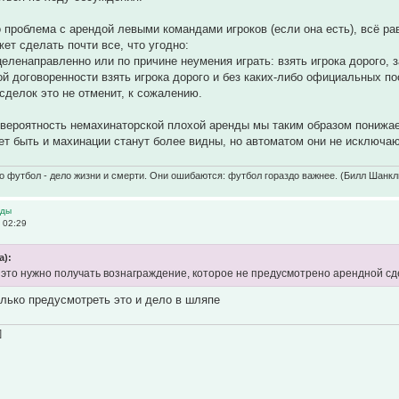
о проблема с арендой левыми командами игроков (если она есть), всё ра
жет сделать почти все, что угодно:
 целенаправленно или по причине неумения играть: взять игрока дорого, 
ой договоренности взять игрока дорого и без каких-либо официальных п
сделок это не отменит, к сожалению.
 вероятность немахинаторской плохой аренды мы таким образом понижа
т быть и махинации станут более видны, но автоматом они не исключа
о футбол - дело жизни и смерти. Они ошибаются: футбол гораздо важнее. (Билл Шанкл
нды
 02:29
а):
а это нужно получать вознаграждение, которое не предусмотрено арендной с
олько предусмотреть это и дело в шляпе
]