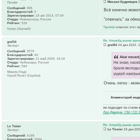
Михаил Кудрявцев
2
Профи
Сообщений:
896
Всё конечно может
Благодарностей:
5
Зарегистрирован:
18 авг 2014, 07:04
"отвечать" за обя
Откуда:
Новокузнецк, Россия
Рейтинг:
526
Tipo4ok
отметил этот п
Купер (Уругвай)
Re: Апгрейд рынка аре
graf34
graf34
24 дек 2022, 1
Эксперт
Сообщений:
3576
Благодарностей:
40
Akar писал(
Зарегистрирован:
21 май 2005, 19:16
Не знаю, наск
Откуда:
Чебоксары, Россия
Рейтинг:
594
брали молодых
Мирим (Чад)
ущерб наигрыв
Герой-Полёт (Сербия)
Очень легко - мож
Комментарий мод
не подходит по стилю 
Лол Джидум, CM / CD 
Re: Апгрейд рынка аре
Le Tissier
Le Tissier
24 дек 202
Эксперт
Сообщений:
4168
Благодарностей:
3084