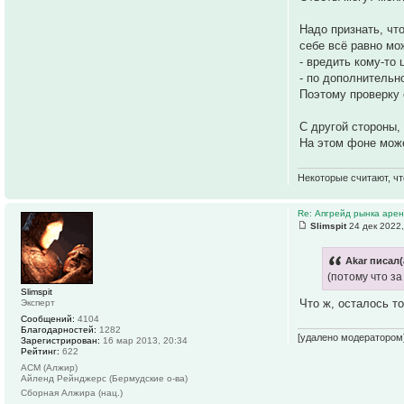
Надо признать, чт
себе всё равно мо
- вредить кому-то
- по дополнительн
Поэтому проверку 
С другой стороны,
На этом фоне може
Некоторые считают, чт
Re: Апгрейд рынка аре
Slimspit
24 дек 2022,
Akar писал(
(потому что з
Slimspit
Что ж, осталось т
Эксперт
Сообщений:
4104
Благодарностей:
1282
[удалено модератором
Зарегистрирован:
16 мар 2013, 20:34
Рейтинг:
622
АСМ (Алжир)
Айленд Рейнджерс (Бермудские о-ва)
Сборная Алжира (нац.)