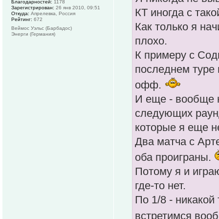
Благодарностей:
1178
Зарегистрирован:
26 янв 2010, 09:51
КТ иногда с так
Откуда:
Апрелевка, Россия
Рейтинг:
672
Как только я на
Веймос Уэльс (Барбадос)
Энерги (Германия)
плохо.
К примеру с Сод
последнем туре 
офф.
И еще - вообще 
следующих раунд
которые я еще н
Два матча с Арт
оба проиграны.
Потому я и играю
где-то нет.
По 1/8 - никакой
встретимся вооб