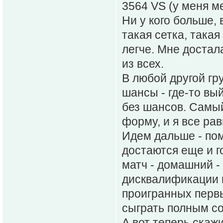
3564 VS (у меня м
Ни у кого больше,
такая сетка, така
легче. Мне достал
из всех.
В любой другой гр
шансы - где-то вый
без шансов. Самы
форму, и я все ра
Идем дальше - пом
достаются еще и го
матч - домашний -
дисквалификации и
проигранных первы
сыграть полным с
А вот теперь скаж