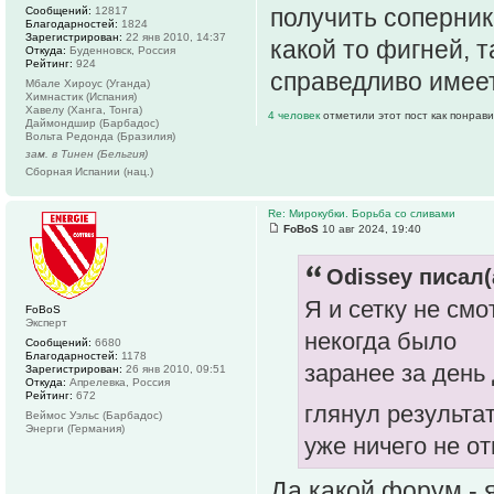
получить соперник
Сообщений:
12817
Благодарностей:
1824
Зарегистрирован:
22 янв 2010, 14:37
какой то фигней, т
Откуда:
Буденновск, Россия
Рейтинг:
924
справедливо имеет
Мбале Хироус (Уганда)
Химнастик (Испания)
Хавелу (Ханга, Тонга)
4 человек
отметили этот пост как понрав
Даймондшир (Барбадос)
Вольта Редонда (Бразилия)
зам. в Тинен (Бельгия)
Сборная Испании (нац.)
Re: Мирокубки. Борьба со сливами
FoBoS
10 авг 2024, 19:40
Odissey писал(
Я и сетку не смо
FoBoS
Эксперт
некогда было
Сообщений:
6680
Благодарностей:
1178
заранее за день
Зарегистрирован:
26 янв 2010, 09:51
Откуда:
Апрелевка, Россия
Рейтинг:
672
глянул результат
Веймос Уэльс (Барбадос)
Энерги (Германия)
уже ничего не от
Да какой форум - 