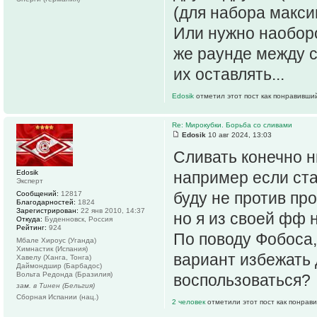
(для набора макси
Или нужно наоборо
же раунде между 
их оставлять...
Edosik
отметил этот пост как понравивши
Re: Мирокубки. Борьба со сливами
Edosik
10 авг 2024, 13:03
Сливать конечно ни
Edosik
например если ста
Эксперт
буду не против про
Сообщений:
12817
Благодарностей:
1824
Зарегистрирован:
22 янв 2010, 14:37
но я из своей фф 
Откуда:
Буденновск, Россия
Рейтинг:
924
По поводу Фобоса,
Мбале Хироус (Уганда)
Химнастик (Испания)
вариант избежать 
Хавелу (Ханга, Тонга)
Даймондшир (Барбадос)
Вольта Редонда (Бразилия)
воспользоваться?
зам. в Тинен (Бельгия)
Сборная Испании (нац.)
2 человек
отметили этот пост как понрав