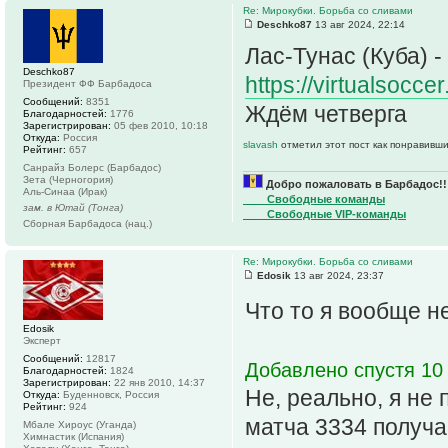
Re: Мирокубки. Борьба со сливами
Deschko87
13 авг 2024, 22:14
Лас-Тунас (Куба) 
Deschko87
https://virtualsocc
Президент ФФ Барбадоса
Сообщений:
8351
Ждём четверга
Благодарностей:
1776
Зарегистрирован:
05 фев 2010, 10:18
Откуда:
Россия
slavash
отметил этот пост как понравивши
Рейтинг:
657
Санрайз Болерс (Барбадос)
Зета (Черногория)
Добро пожаловать в Барбадос!!
Аль-Синаа (Ирак)
____Свободные команды
зам. в Ютай (Тонга)
____Свободные VIP-команды
Сборная Барбадоса (нац.)
Re: Мирокубки. Борьба со сливами
Edosik
13 авг 2024, 23:37
Что то я вообще н
Edosik
Эксперт
Сообщений:
12817
Добавлено спустя 10 
Благодарностей:
1824
Зарегистрирован:
22 янв 2010, 14:37
Не, реально, я не 
Откуда:
Буденновск, Россия
Рейтинг:
924
матча 3334 получае
Мбале Хироус (Уганда)
Химнастик (Испания)