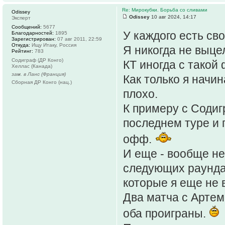
Re: Мирокубки. Борьба со сливами
Odissey
Odissey
10 авг 2024, 14:17
Эксперт
Сообщений:
5677
У каждого есть св
Благодарностей:
1895
Зарегистрирован:
07 авг 2011, 22:59
Откуда:
Ищу Итаку, Россия
Я никогда не выце
Рейтинг:
783
Содиграф (ДР Конго)
КТ иногда с такой
Хеллас (Канада)
зам. в Ланс (Франция)
Как только я начи
Сборная ДР Конго (нац.)
плохо.
К примеру с Содиг
последнем туре и 
офф.
И еще - вообще не
следующих раундах
которые я еще не 
Два матча с Артем
оба проиграны.