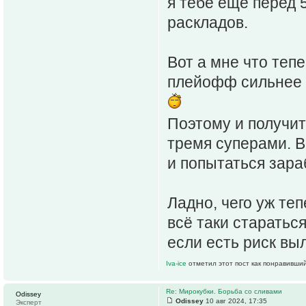
я тебе еще перед 
раскладов.
Вот а мне что теп
плейофф сильнее м
Поэтому и получит
тремя суперами. В
и попытаться зара
Ладно, чего уж теп
всё таки стараться
если есть риск вы
Iva-ice
отметил этот пост как понравивший
Re: Мирокубки. Борьба со сливами
Odissey
Odissey
10 авг 2024, 17:35
Эксперт