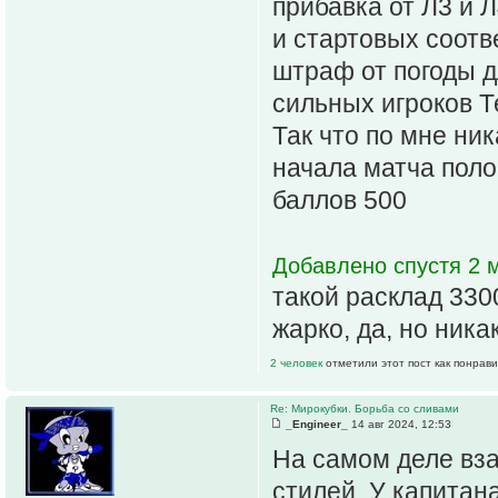
прибавка от Л3 и Л
и стартовых соотв
штраф от погоды д
сильных игроков 
Так что по мне ни
начала матча поло
баллов 500
Добавлено спустя 2 м
такой расклад 330
жарко, да, но ника
2 человек
отметили этот пост как понрав
Re: Мирокубки. Борьба со сливами
_Engineer_
14 авг 2024, 12:53
На самом деле вза
стилей. У капитан