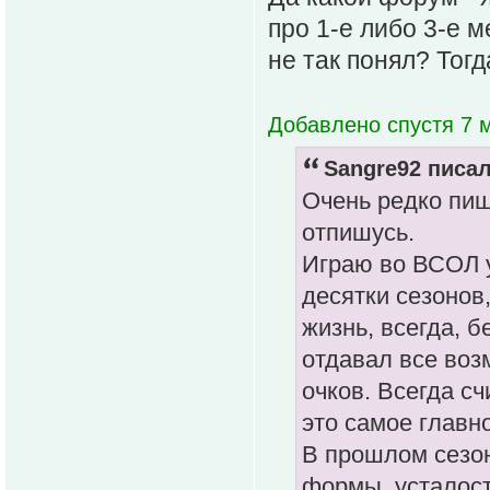
про 1-е либо 3-е м
не так понял? Тогд
Добавлено спустя 7 м
Sangre92 писал
Очень редко пиш
отпишусь.
Играю во ВСОЛ у
десятки сезонов
жизнь, всегда, б
отдавал все воз
очков. Всегда сч
это самое главн
В прошлом сезон
формы, усталост