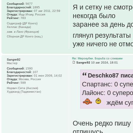
Сообщений:
5677
Я и сетку не смотр
Благодарностей:
1895
Зарегистрирован:
07 авг 2011, 22:59
некогда было
Откуда:
Ищу Итаку, Россия
Рейтинг:
783
заранее за день д
Содиграф (ДР Конго)
Хеллас (Канада)
зам. в Ланс (Франция)
глянул результаты 
Сборная ДР Конго (нац.)
уже ничего не отмо
Re: Мирокубки. Борьба со сливами
Sangre92
Sangre92
10 авг 2024, 18:01
Мастер
Сообщений:
1590
Благодарностей:
107
Deschko87 писа
Зарегистрирован:
01 июн 2009, 14:02
Откуда:
Москва, Россия
Спартанс: 0 супе
Рейтинг:
599
Норвич Сити (Англия)
Лайонс: 0 суперов
Худжанд (Таджикистан)
ждём суп
Очень редко пишу 
отпишусь.