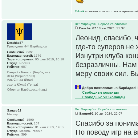
Edosik
отметил этот пост как понравивши
Re: Мирокубки. Борьба со сливами
Deschko87
10 авг 2024, 21:37
Леонид, спасибо, 
Deschko87
где-то суперов не 
Президент ФФ Барбадоса
Сообщений:
8351
Изнутри клуба кон
Благодарностей:
1776
Зарегистрирован:
05 фев 2010, 10:18
безразличны. Нам 
Откуда:
Россия
Рейтинг:
657
меру своих сил. Б
Санрайз Болерс (Барбадос)
Зета (Черногория)
Аль-Синаа (Ирак)
зам. в Ютай (Тонга)
Добро пожаловать в Барбадос!!
Сборная Барбадоса (нац.)
____Свободные команды
____Свободные VIP-команды
Re: Мирокубки. Борьба со сливами
Sangre92
Sangre92
10 авг 2024, 22:07
Мастер
Сообщений:
1590
Спасибо за поним
Благодарностей:
107
Зарегистрирован:
01 июн 2009, 14:02
По поводу игр на 
Откуда:
Москва, Россия
Рейтинг:
599