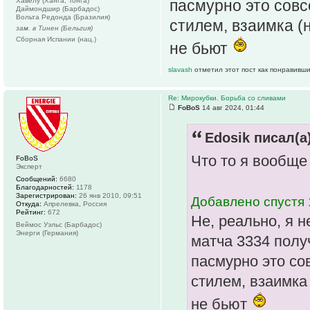
Хавелу (Ханга, Тонга)
пасмурно это совс
Даймондшир (Барбадос)
Вольта Редонда (Бразилия)
стилем, взаимка (
зам. в Тинен (Бельгия)
Сборная Испании (нац.)
не бьют
slavash
отметил этот пост как понравивши
Re: Мирокубки. Борьба со сливами
FoBoS
14 авг 2024, 01:44
Edosik писал(а)
Что то я вообще
FoBoS
Эксперт
Сообщений:
6680
Благодарностей:
1178
Зарегистрирован:
26 янв 2010, 09:51
Добавлено спустя 
Откуда:
Апрелевка, Россия
Рейтинг:
672
Не, реально, я н
Веймос Уэльс (Барбадос)
Энерги (Германия)
матча 3334 получ
пасмурно это со
стилем, взаимка 
не бьют