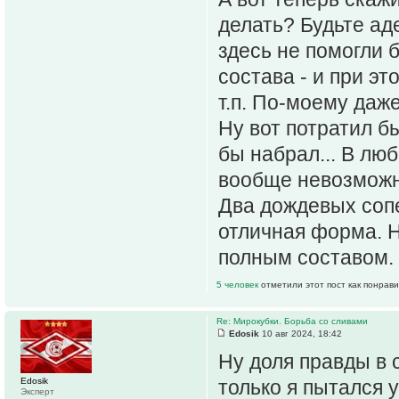
делать? Будьте ад
здесь не помогли 
состава - и при эт
т.п. По-моему даж
Ну вот потратил бы
бы набрал... В люб
вообще невозможн
Два дождевых соп
отличная форма. Ни
полным составом.
5 человек
отметили этот пост как понрав
Re: Мирокубки. Борьба со сливами
Edosik
10 авг 2024, 18:42
Ну доля правды в с
Edosik
только я пытался 
Эксперт