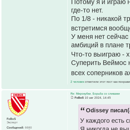
Потому я и играю н
где-то нет.
По 1/8 - никакой т
встретимся вообщ
У меня нет сейчас 
амбиций в плане т
Что-то выиграю - 
Суперить Веймос н
всех соперников 
2 человек
отметили этот пост как понрав
Re: Мирокубки. Борьба со сливами
FoBoS
10 авг 2024, 14:45
Odissey писал(
У каждого есть 
FoBoS
Эксперт
Я никогда не вы
Сообщений:
6680