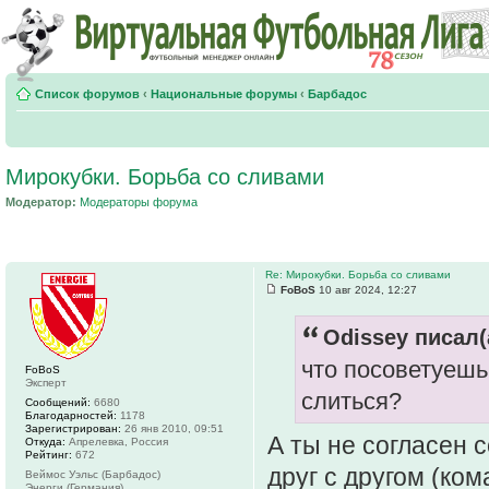
Список форумов
‹
Национальные форумы
‹
Барбадос
Мирокубки. Борьба со сливами
Модератор:
Модераторы форума
Re: Мирокубки. Борьба со сливами
FoBoS
10 авг 2024, 12:27
Odissey писал(
что посоветуешь
FoBoS
Эксперт
слиться?
Сообщений:
6680
Благодарностей:
1178
Зарегистрирован:
26 янв 2010, 09:51
А ты не согласен 
Откуда:
Апрелевка, Россия
Рейтинг:
672
друг с другом (ко
Веймос Уэльс (Барбадос)
Энерги (Германия)