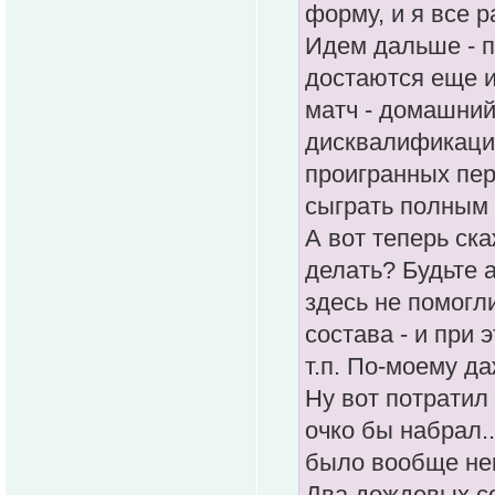
форму, и я все 
Идем дальше - п
достаются еще и 
матч - домашний
дисквалификации
проигранных пер
сыграть полным 
А вот теперь ска
делать? Будьте 
здесь не помогл
состава - и при 
т.п. По-моему д
Ну вот потратил 
очко бы набрал..
было вообще не
Два дождевых со