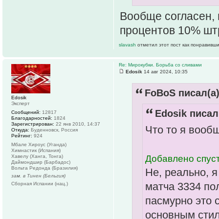
Вообще согласен, 
процентов 10% штр
slavash
отметил этот пост как понравивши
Re: Мирокубки. Борьба со сливами
Edosik
14 авг 2024, 10:35
FoBoS писал(а)
Edosik
Эксперт
Edosik писал
Сообщений:
12817
Благодарностей:
1824
Зарегистрирован:
22 янв 2010, 14:37
Что то я вооб
Откуда:
Буденновск, Россия
Рейтинг:
924
Мбале Хироус (Уганда)
Химнастик (Испания)
Добавлено спуст
Хавелу (Ханга, Тонга)
Даймондшир (Барбадос)
Вольта Редонда (Бразилия)
Не, реально, я
зам. в Тинен (Бельгия)
матча 3334 пол
Сборная Испании (нац.)
пасмурно это с
основным стил