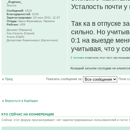
_Engineer_
Усталость почти у
Знаток
Сообщений:
2424
Благодарностей:
1129
Зарегистрирован:
20 июн 2011, 11:37
Откуда:
Івано-Франківськ, Украина
Так ка в отпуске з
Рейтинг:
459
Динамо (Украина)
сильно. Но учитыв
Аль-Сахель (Сирия)
Альта (США)
0:1 на выезде мен
Депортиво Камионерос (Аргентина)
учитывая, что у с
3 человек
отметили этот пост как понрав
Козацкий затылок господам не клонится
Пред.
Показать сообщения за:
Поле с
Вернуться в Барбадос
КТО СЕЙЧАС НА КОНФЕРЕНЦИИ
Сейчас этот форум просматривают: нет зарегистрированных пользователей и гости: 