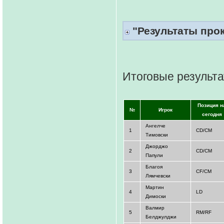
"Результаты прока
Итоговые результат
Позиция н
№
Игрок
сегодня
Ангелче
1
CD/СМ
Тимовски
Джорджо
2
CD/CM
Папули
Благоя
3
CF/CM
Лямчевски
Мартин
4
LD
Димоски
Валмир
5
RM/RF
Белджулджи