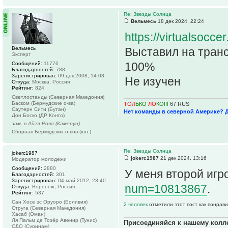
Re: Звезды Солнца
Вельмесь
18 дек 2024, 22:24
https://virtualsocc
Вельмесь
Выставил на тран
Эксперт
100%
Сообщений:
11776
Благодарностей:
788
Зарегистрирован:
09 дек 2008, 14:03
Не изучен
Откуда:
Москва, Россия
Рейтинг:
824
Светлостанды (Северная Македония)
Баском (Бермудские о-ва)
ТОЛ
ЬКО
ЛО
КО!!!
67 RUS
Саутерн Сити (Бутан)
Нет команды в северной Америке? 
Дон Боско (ДР Конго)
зам. в Айгл Роял (Камерун)
Сборная Бермудских о-вов (юн.)
Re: Звезды Солнца
jokerc1987
jokerc1987
21 дек 2024, 13:16
Модератор молодежи
Сообщений:
2880
У меня второй игр
Благодарностей:
301
Зарегистрирован:
04 май 2012, 23:40
num=10813867
.
Откуда:
Воронеж, Россия
Рейтинг:
537
Сан Хосе эс Оруоро (Боливия)
2 человек
отметили этот пост как понрав
Струга (Северная Македония)
Хасаб (Оман)
Ля Пальм де Тозёр Авенир (Тунис)
Присоединяйся к нашему колл
СДО (Суринам)