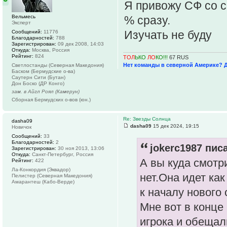
Я привожу СФ со с
Вельмесь
% сразу.
Эксперт
Изучать не буду
Сообщений:
11776
Благодарностей:
788
Зарегистрирован:
09 дек 2008, 14:03
Откуда:
Москва, Россия
Рейтинг:
824
ТОЛ
ЬКО
ЛО
КО!!!
67 RUS
Нет команды в северной Америке? 
Светлостанды (Северная Македония)
Баском (Бермудские о-ва)
Саутерн Сити (Бутан)
Дон Боско (ДР Конго)
зам. в Айгл Роял (Камерун)
Сборная Бермудских о-вов (юн.)
Re: Звезды Солнца
dasha09
dasha09
15 дек 2024, 19:15
Новичок
Сообщений:
33
Благодарностей:
2
jokerc1987 писа
Зарегистрирован:
30 ноя 2013, 13:06
Откуда:
Санкт-Петербург, Россия
А вы куда смотр
Рейтинг:
422
Ла-Конкордия (Эквадор)
нет.Она идет ка
Пелистер (Северная Македония)
Амарантеш (Кабо-Верде)
к началу нового
Мне вот в конце
игрока и обещал