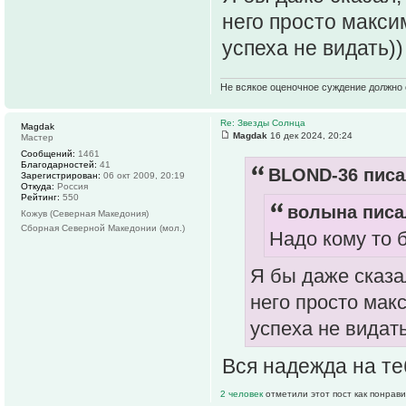
него просто макси
успеха не видать))
Не всякое оценочное суждение должно 
Re: Звезды Солнца
Magdak
Magdak
16 дек 2024, 20:24
Мастер
Сообщений:
1461
Благодарностей:
41
BLOND-36 писа
Зарегистрирован:
06 окт 2009, 20:19
Откуда:
Россия
Рейтинг:
550
волына писал
Кожув (Северная Македония)
Сборная Северной Македонии (мол.)
Надо кому то б
Я бы даже сказал
него просто мак
успеха не видать
Вся надежда на те
2 человек
отметили этот пост как понрав