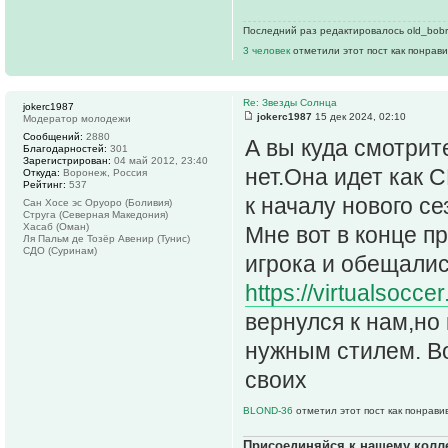
Последний раз редактировалось old_bobri
3 человек
отметили этот пост как понрав
Re: Звезды Солнца
jokerc1987
jokerc1987
15 дек 2024, 02:10
Модератор молодежи
Сообщений:
2880
А вы куда смотрит
Благодарностей:
301
Зарегистрирован:
04 май 2012, 23:40
нет.Она идет как 
Откуда:
Воронеж, Россия
Рейтинг:
537
к началу нового с
Сан Хосе эс Оруоро (Боливия)
Струга (Северная Македония)
Хасаб (Оман)
Мне вот в конце п
Ля Пальм де Тозёр Авенир (Тунис)
СДО (Суринам)
игрока и обещалис
https://virtualsoc
вернулся к нам,но
нужным стилем. Во
своих
BLOND-36
отметил этот пост как понрави
Присоединяйся к нашему колл