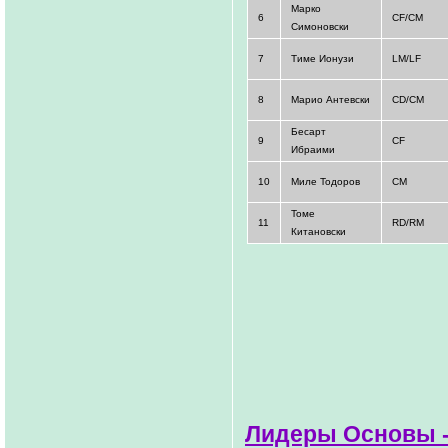
Марко
6
CF/CM
Симоновски
7
Тиме Ионузи
LМ/LF
8
Марио Антевски
CD/CM
Бесарт
9
CF
Ибраими
10
Миле Тодоров
CM
Томе
11
RD/RМ
Китановски
Лидеры Основы -