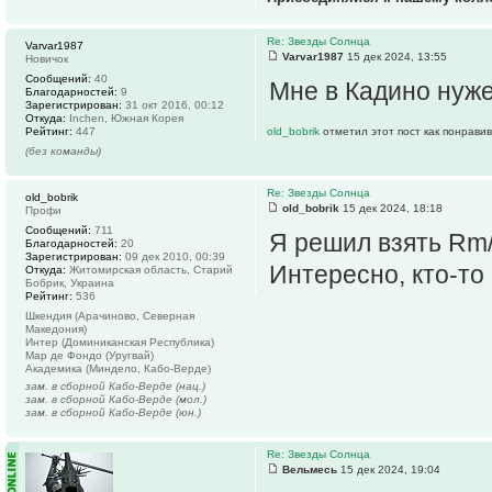
Re: Звезды Солнца
Varvar1987
Varvar1987
15 дек 2024, 13:55
Новичок
Сообщений:
40
Мне в Кадино нуже
Благодарностей:
9
Зарегистрирован:
31 окт 2016, 00:12
Откуда:
Inchen, Южная Корея
Рейтинг:
447
old_bobrik
отметил этот пост как понрави
(без команды)
Re: Звезды Солнца
old_bobrik
old_bobrik
15 дек 2024, 18:18
Профи
Сообщений:
711
Я решил взять Rm/
Благодарностей:
20
Зарегистрирован:
09 дек 2010, 00:39
Интересно, кто-то
Откуда:
Житомирская область, Старий
Бобрик, Украина
Рейтинг:
536
Шкендия (Арачиново, Северная
Македония)
Интер (Доминиканская Республика)
Мар де Фондо (Уругвай)
Академика (Миндело, Кабо-Верде)
зам. в сборной Кабо-Верде (нац.)
зам. в сборной Кабо-Верде (мол.)
зам. в сборной Кабо-Верде (юн.)
Re: Звезды Солнца
Вельмесь
15 дек 2024, 19:04