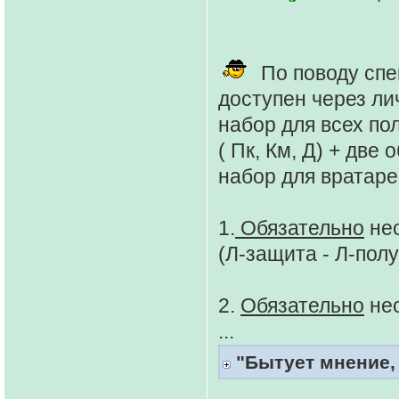
По поводу спе
доступен через л
набор для всех по
( Пк, Км, Д) + две
набор для вратаре
1.
Обязательно
нео
(Л-защита - Л-пол
2.
Обязательно
нео
...
"Бытует мнение, 