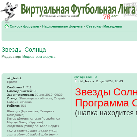
Список форумов
‹
Национальные форумы
‹
Северная Македония
Звезды Солнца
Модератор:
Модераторы форума
Звезды Солнца
old_bobrik
old_bobrik
11 дек 2024, 18:43
Профи
Сообщений:
711
Звезды Солн
Благодарностей:
20
Зарегистрирован:
09 дек 2010, 00:39
Откуда:
Житомирская область, Старий
Программа 
Бобрик, Украина
Рейтинг:
536
(шапка находится 
Шкендия (Арачиново, Северная
Македония)
Интер (Доминиканская Республика)
Мар де Фондо (Уругвай)
Академика (Миндело, Кабо-Верде)
зам. в сборной Кабо-Верде (нац.)
зам. в сборной Кабо-Верде (мол.)