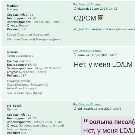
Re: Звезды Солнца
Magdak
Magdak
16 дек 2024, 14:02
Мастер
Сообщений:
1461
СД/СМ
Благодарностей:
41
Зарегистрирован:
06 окт 2009, 20:19
Откуда:
Россия
Рейтинг:
550
old_bobrik
отметил этот пост как понрави
Кожув (Северная Македония)
Сборная Северной Македонии (мол.)
Re: Звезды Солнца
волына
волына
16 дек 2024, 14:36
Тренер-менеджер
Сообщений:
298
Нет, у меня LD/LM
Благодарностей:
49
Зарегистрирован:
10 дек 2011, 04:33
Откуда:
Киселевск, Россия
Рейтинг:
637
Квадсия (Кувейт)
Саса (Северная Македония)
Айгл Роял (Камерун)
зам. в Кабайгуан (Куба)
Re: Звезды Солнца
old_bobrik
old_bobrik
16 дек 2024, 14:46
Профи
Сообщений:
711
Благодарностей:
20
волына писал(
Зарегистрирован:
09 дек 2010, 00:39
Откуда:
Житомирская область, Старий
Нет, у меня LD/
Бобрик, Украина
Рейтинг:
536