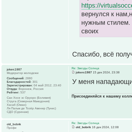
https://virtuals
вернулся к нам,
нужным стилем. 
своих
Спасибо, всё пол
Re: Звезды Солнца
jokerc1987
jokerc1987
15 дек 2024, 23:38
Модератор молодежи
Сообщений:
2880
У меня нападающи
Благодарностей:
301
Зарегистрирован:
04 май 2012, 23:40
Откуда:
Воронеж, Россия
Рейтинг:
537
Присоединяйся к нашему колл
Сан Хосе эс Оруоро (Боливия)
Струга (Северная Македония)
Хасаб (Оман)
Ля Пальм де Тозёр Авенир (Тунис)
СДО (Суринам)
Re: Звезды Солнца
old_bobrik
old_bobrik
16 дек 2024, 12:08
Профи