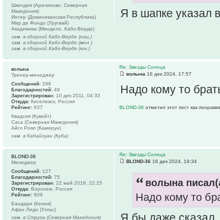
Шкендия (Арачиново, Северная
Я в шапке указал в
Македония)
Интер (Доминиканская Республика)
Мар де Фондо (Уругвай)
Академика (Миндело, Кабо-Верде)
зам. в сборной Кабо-Верде (нац.)
зам. в сборной Кабо-Верде (мол.)
зам. в сборной Кабо-Верде (юн.)
Re: Звезды Солнца
волына
волына
16 дек 2024, 17:57
Тренер-менеджер
Сообщений:
298
Надо кому то брат
Благодарностей:
49
Зарегистрирован:
10 дек 2011, 04:33
Откуда:
Киселевск, Россия
Рейтинг:
637
BLOND-36
отметил этот пост как понрави
Квадсия (Кувейт)
Саса (Северная Македония)
Айгл Роял (Камерун)
зам. в Кабайгуан (Куба)
Re: Звезды Солнца
BLOND-36
BLOND-36
16 дек 2024, 19:34
Менеджер
Сообщений:
127
Благодарностей:
75
волына писал(
Зарегистрирован:
22 май 2018, 22:25
Откуда:
Воронеж, Россия
Надо кому то бр
Рейтинг:
609
Бандари (Кения)
Афан Лидо (Уэльс)
Я бы даже сказал, 
зам. в Струга (Северная Македония)