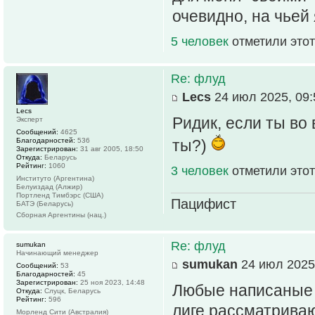
очевидно, на чьей 
5 человек
отметили этот
Re: флуд
Lecs
24 июл 2025, 09:
Lecs
Ридик, если ты во 
Эксперт
Сообщений:
4625
Благодарностей:
536
ты?)
Зарегистрирован:
31 авг 2005, 18:50
Откуда:
Беларусь
Рейтинг:
1060
3 человек
отметили этот
Институто (Аргентина)
Белуиздад (Алжир)
Портленд Тимбэрс (США)
Пацифист
БАТЭ (Беларусь)
Сборная Аргентины (нац.)
Re: флуд
sumukan
Начинающий менеджер
sumukan
24 июл 2025,
Сообщений:
53
Благодарностей:
45
Зарегистрирован:
25 ноя 2023, 14:48
Любые написаные 
Откуда:
Слуцк, Беларусь
Рейтинг:
596
лиге,рассматриваю
Морленд Сити (Австралия)