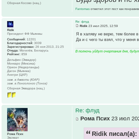
Сборная Косово (нац.)
Fantomas
отметил этот пост как понравив
Re: флуд
Ridik
23 июл 2025, 12:59
Ridik
Я в халяву не верю, тем более 
Президент ФФ Мьянмы
Да и с чего ты взял, что у меня
Сообщений:
12201
Благодарностей:
3039
Зарегистрирован:
26 ноя 2013, 21:25
Откуда:
Могилёв, Беларусь
В полночь уйдут очертания дня, буду
Рейтинг:
859
Дельфин (Эквадор)
Монкаро (Мексика)
Орион (Нидерланды)
Дагон (Мьянма)
Анегри (ЦАР)
зам. в Амвоти (ЮАР)
зам. в Лонголонго (Тонга)
Сборная Эквадора (нац.)
Re: флуд
Рома Псих
23 июл 202
Ridik писал(а):
Рома Псих
Эксперт