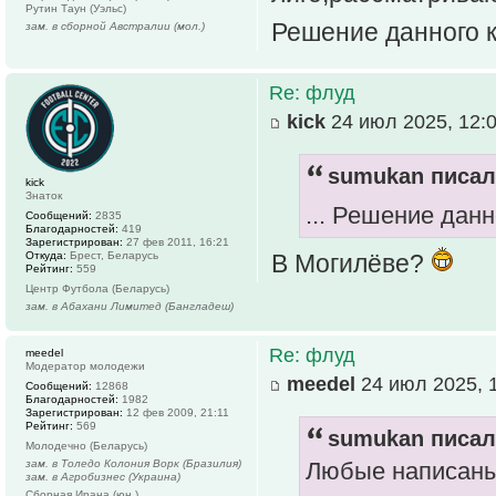
Рутин Таун (Уэльс)
Решение данного 
зам. в сборной Австралии (мол.)
Re: флуд
kick
24 июл 2025, 12:
sumukan писал(
kick
Знаток
... Решение дан
Сообщений:
2835
Благодарностей:
419
Зарегистрирован:
27 фев 2011, 16:21
Откуда:
Брест, Беларусь
В Могилёве?
Рейтинг:
559
Центр Футбола (Беларусь)
зам. в Абахани Лимитед (Бангладеш)
Re: флуд
meedel
Модератор молодежи
meedel
24 июл 2025, 
Сообщений:
12868
Благодарностей:
1982
Зарегистрирован:
12 фев 2009, 21:11
Рейтинг:
569
sumukan писал(
Молодечно (Беларусь)
зам. в Толедо Колония Ворк (Бразилия)
Любые написаны
зам. в Агробизнес (Украина)
Сборная Ирана (юн.)