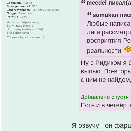
meedel писал(а
Сообщений:
4625
Благодарностей:
536
Зарегистрирован:
31 авг 2005, 18:50
sumukan писа
Откуда:
Беларусь
Рейтинг:
1060
Любые написа
Институто (Аргентина)
Белуиздад (Алжир)
Портленд Тимбэрс (США)
лиге,рассматр
БАТЭ (Беларусь)
Сборная Аргентины (нац.)
восприятия-Ре
реальности
Ну с Ридиком я 
выпью. Во-вторы
с ним не найдем,
Добавлено спустя 
Есть и в четвёрт
Я озвучу - он фар