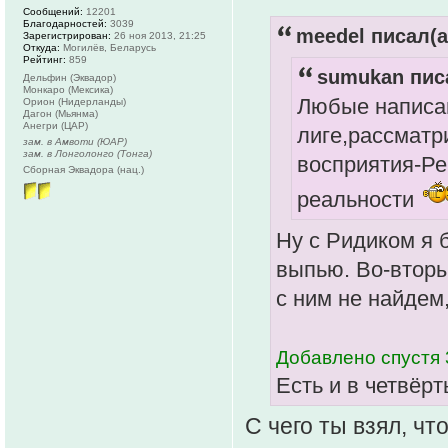
Сообщений:
12201
Благодарностей:
3039
meedel писал(а
Зарегистрирован:
26 ноя 2013, 21:25
Откуда:
Могилёв, Беларусь
Рейтинг:
859
sumukan писа
Дельфин (Эквадор)
Монкаро (Мексика)
Любые написа
Орион (Нидерланды)
Дагон (Мьянма)
Анегри (ЦАР)
лиге,рассматр
зам. в Амвоти (ЮАР)
зам. в Лонголонго (Тонга)
восприятия-Ре
Сборная Эквадора (нац.)
реальности
Ну с Ридиком я 
выпью. Во-вторы
с ним не найдем,
Добавлено спустя 
Есть и в четвёрт
С чего ты взял, чт