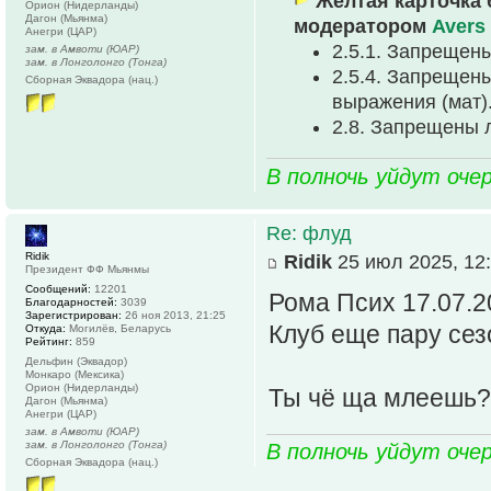
Желтая карточка 
Орион (Нидерланды)
Дагон (Мьянма)
модератором
Avers
Анегри (ЦАР)
2.5.1. Запрещен
зам. в Амвоти (ЮАР)
зам. в Лонголонго (Тонга)
2.5.4. Запрещен
Сборная Эквадора (нац.)
выpажения (мат)
2.8. Запрещены 
В полночь уйдут оче
Re: флуд
Ridik
Ridik
25 июл 2025, 12
Президент ФФ Мьянмы
Сообщений:
12201
Рома Псих 17.07.2
Благодарностей:
3039
Зарегистрирован:
26 ноя 2013, 21:25
Клуб еще пару сезо
Откуда:
Могилёв, Беларусь
Рейтинг:
859
Дельфин (Эквадор)
Монкаро (Мексика)
Орион (Нидерланды)
Ты чё ща млеешь?
Дагон (Мьянма)
Анегри (ЦАР)
зам. в Амвоти (ЮАР)
зам. в Лонголонго (Тонга)
В полночь уйдут оче
Сборная Эквадора (нац.)