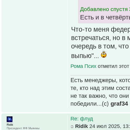
Добавлено спустя 
Есть и в четвёрт
Что-то меня федер
встречаться, но в
очередь в том, что
выпью"...
Рома Псих
отметил этот
Есть менеджеры, кото
те, кто над этим сос
не так важно, что он
победили...(с)
graf34
Re: флуд
Ridik
Ridik
24 июл 2025, 13
Президент ФФ Мьянмы