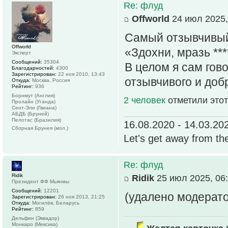
Re: флуд
Offworld
24 июл 2025,
Самый отзывчивый 
Offworld
«Здохни, мразь ***
Эксперт
Сообщений:
35304
В целом я сам гово
Благодарностей:
4300
Зарегистрирован:
22 ноя 2010, 13:43
отзывчивого и доб
Откуда:
Москва, Россия
Рейтинг:
936
Борнмут (Англия)
2 человек
отметили этот
Пролайн (Уганда)
Сент-Эли (Гвиана)
АБДБ (Бруней)
Пелотас (Бразилия)
16.08.2020 - 14.03.20
Сборная Брунея (мол.)
Let's get away from th
Re: флуд
Ridik
Ridik
25 июл 2025, 06
Президент ФФ Мьянмы
Сообщений:
12201
(удалено модерат
Зарегистрирован:
26 ноя 2013, 21:25
Откуда:
Могилёв, Беларусь
Рейтинг:
859
Дельфин (Эквадор)
Монкаро (Мексика)