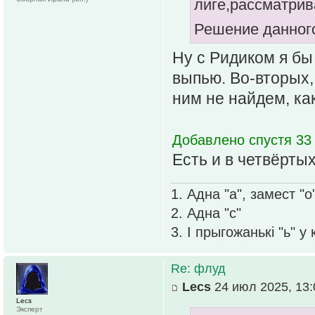
лиге,рассматрив
Решение данного
Ну с Ридиком я бы
выпью. Во-вторых, 
ним не найдем, ка
Добавлено спустя 33
Есть и в четвёртых
1. Адна "а", замест "о
2. Адна "с"
3. І прыгожанькі "ь" у
Re: флуд
Lecs
24 июл 2025, 13:
Lecs
Эксперт