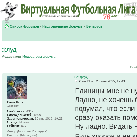
Список форумов
‹
Национальные форумы
‹
Беларусь
флуд
Модератор:
Модераторы форума
Соо
Re: флуд
Рома Псих
23 июл 2025, 12:43
Единицы мне не н
Ладно, не хочешь 
Рома Псих
Эксперт
подумал, что если 
Сообщений:
43393
Благодарностей:
4895
сразу оказать пом
Зарегистрирован:
15 янв 2012, 19:21
Откуда:
Монако
Ну ладно. Видать н
Рейтинг:
637
Днепр (Могилев, Беларусь)
Будь здоров и не 
Виктори (Мальдивы)