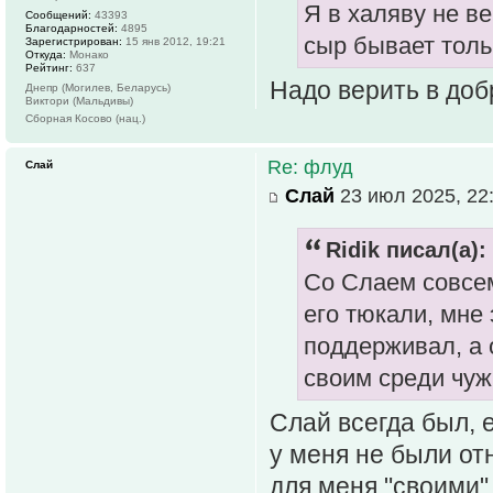
Я в халяву не в
Сообщений:
43393
Благодарностей:
4895
сыр бывает толь
Зарегистрирован:
15 янв 2012, 19:21
Откуда:
Монако
Рейтинг:
637
Надо верить в доб
Днепр (Могилев, Беларусь)
Виктори (Мальдивы)
Сборная Косово (нац.)
Re: флуд
Слай
Слай
23 июл 2025, 22
Ridik писал(а):
Со Слаем совсем
его тюкали, мне 
поддерживал, а 
своим среди чуж
Слай всегда был, 
у меня не были о
для меня "своими"