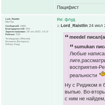
Пацифист
Re: флуд
Lord_Raistlin
Мастер
Lord_Raistlin
24 июл 2
Сообщений:
1869
Благодарностей:
554
Зарегистрирован:
28 сен 2023, 14:13
Рейтинг:
554
meedel писал(а
Тегевадзаро (Япония)
Белшина (Беларусь)
Гейзер (Чад)
sumukan писа
Любые написа
лиге,рассматр
восприятия-Ре
реальности
Ну с Ридиком я 
выпью. Во-вторы
с ним не найдем,